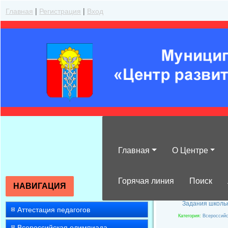
Главная
|
Регистрация
|
Вход
Главная
О Центре
Задания школь
Горячая линия
Поиск
НАВИГАЦИЯ
Задания школьн
Аттестация педагогов
Категория
:
Всероссийс
Всероссийская олимпиада