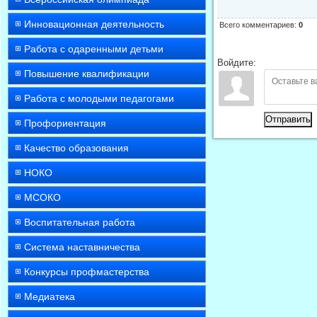
Инновационная деятельность
Всего комментариев
:
0
Работа с одаренными детьми
Войдите:
Повышение квалификации
Работа с молодыми педагогами
Отправить
Профориентация
Качество образования
НОКО
МСОКО
Воспитательная работа
Система наставничества
Конкурсы профмастерства
Медиатека