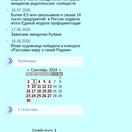
инициатив родительских сообществ
16.07.2026
Более 8,5 млн школьников и свыше 14
тысяч предприятий: в России подвели
итоги Единой модели профориентации
17.06.2026
Зажигаем звездочки Кубани
16.06.2026
Юная художница победила в конкурсе
«Расскажи миру о своей Родине»
Календарь
«
Сентябрь 2024
»
Пн
Вт
Ср
Чт
Пт
Сб
Вс
1
2
3
4
5
6
7
8
9
10
11
12
13
14
15
16
17
18
19
20
21
22
23
24
25
26
27
28
29
30
Статистика
Онлайн всего:
1