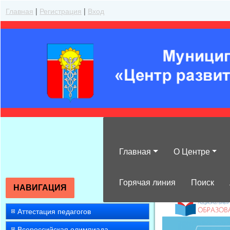
Главная
|
Регистрация
|
Вход
Главная
О Центре
»
2024
»
Сентяб
Горячая линия
Поиск
НАВИГАЦИЯ
Аттестация педагогов
Всероссийская олимпиада