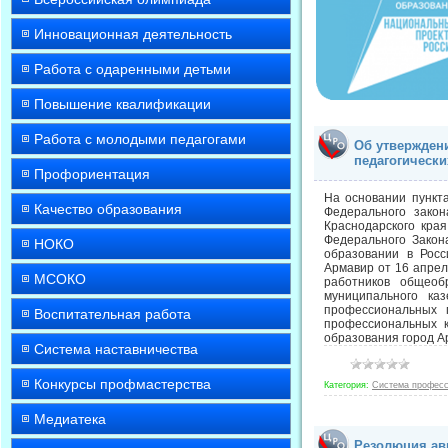
Инновационная деятельность
Работа с одаренными детьми
Повышение квалификации
Работа с молодыми педагогами
Об утвержден
педагогически
Профориентация
На основании пункта
Качество образования
Федерального зако
Краснодарского кра
Федерального Закон
НОКО
образовании в Росс
Армавир от 16 апре
МСОКО
работников общеоб
муниципального ка
профессиональных 
Воспитательная работа
профессиональных к
образования город 
Система наставничества
Конкурсы профмастерства
Категория:
Система професс
Медиатека
Резолюция ав