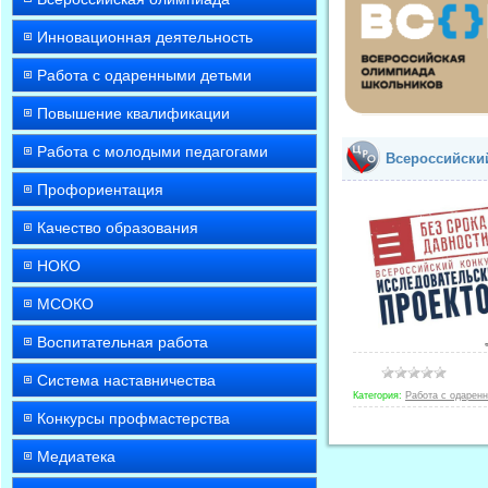
Инновационная деятельность
Работа с одаренными детьми
Повышение квалификации
Работа с молодыми педагогами
Всероссийский
Профориентация
Качество образования
НОКО
МСОКО
Воспитательная работа
Система наставничества
Категория:
Работа с одарен
Конкурсы профмастерства
Медиатека