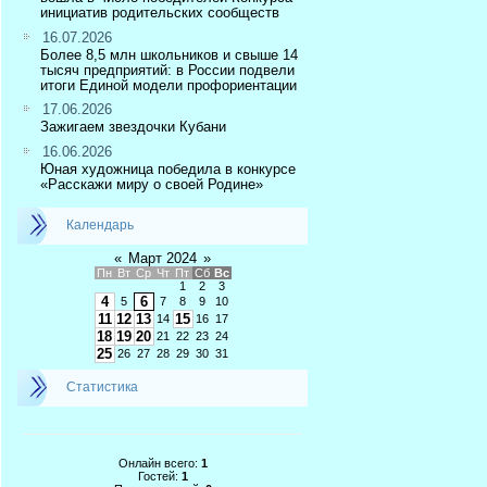
инициатив родительских сообществ
16.07.2026
Более 8,5 млн школьников и свыше 14
тысяч предприятий: в России подвели
итоги Единой модели профориентации
17.06.2026
Зажигаем звездочки Кубани
16.06.2026
Юная художница победила в конкурсе
«Расскажи миру о своей Родине»
Календарь
«
Март 2024
»
Пн
Вт
Ср
Чт
Пт
Сб
Вс
1
2
3
4
6
5
7
8
9
10
11
12
13
15
14
16
17
18
19
20
21
22
23
24
25
26
27
28
29
30
31
Статистика
Онлайн всего:
1
Гостей:
1