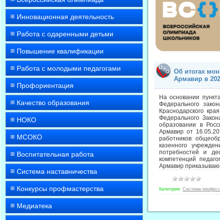
Инновационная деятельность
Работа с одаренными детьми
Повышение квалификации
Работа с молодыми педагогами
Об итогах мо
Армавир в 202
Профориентация
На основании пункта
Качество образования
Федерального зако
Краснодарского кра
Федерального Закон
НОКО
образовании в Росс
Армавир от 16.05.2
МСОКО
работников общеобр
казенного учрежде
потребностей и де
Воспитательная работа
компетенций педаго
Армавир приказываю
Система наставничества
Конкурсы профмастерства
Категория:
Система професс
Медиатека