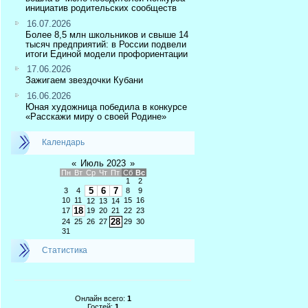
инициатив родительских сообществ
16.07.2026
Более 8,5 млн школьников и свыше 14
тысяч предприятий: в России подвели
итоги Единой модели профориентации
17.06.2026
Зажигаем звездочки Кубани
16.06.2026
Юная художница победила в конкурсе
«Расскажи миру о своей Родине»
Календарь
«
Июль 2023
»
Пн
Вт
Ср
Чт
Пт
Сб
Вс
1
2
5
6
7
3
4
8
9
10
11
15
16
12
13
14
18
17
19
20
21
22
23
28
24
25
26
27
29
30
31
Статистика
Онлайн всего:
1
Гостей:
1