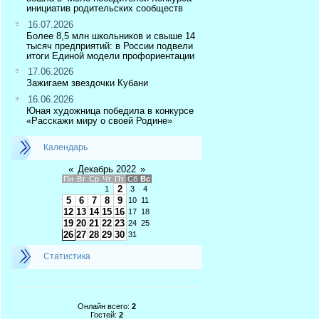
инициатив родительских сообществ
16.07.2026
Более 8,5 млн школьников и свыше 14
тысяч предприятий: в России подвели
итоги Единой модели профориентации
17.06.2026
Зажигаем звездочки Кубани
16.06.2026
Юная художница победила в конкурсе
«Расскажи миру о своей Родине»
Календарь
«
Декабрь 2022
»
Пн
Вт
Ср
Чт
Пт
Сб
Вс
2
1
3
4
5
6
7
8
9
10
11
12
13
14
15
16
17
18
19
20
21
22
23
24
25
26
27
28
29
30
31
Статистика
Онлайн всего:
2
Гостей:
2