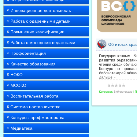
Инновационная деятельность
Работа с одаренными детьми
Повышение квалификации
Работа с молодыми педагогами
Об итогах кра
Профориентация
Государственным б
развития образовани
Качество образования
чтения среди обучающ
Конкурс по пропаг
библиотекарей обще
НОКО
дальше »
МСОКО
Категория:
Библиотекарю
|
П
Воспитательная работа
Система наставничества
Конкурсы профмастерства
Медиатека