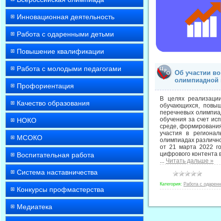
Инновационная деятельность
Работа с одаренными детьми
Повышение квалификации
Работа с молодыми педагогами
Об участии в
олимпиадной 
Профориентация
В целях реализаци
Качество образования
обучающихся, повыш
перечневых олимпиад
обучения за счет ис
НОКО
среде, формирования
участия в регионал
МСОКО
олимпиадах различно
от 21 марта 2022 г
цифрового контента 
Воспитательная работа
...
Читать дальше »
Система наставничества
Категория:
Работа с одарен
Конкурсы профмастерства
Медиатека