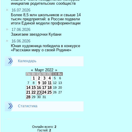
инициатив родительских сообществ
16.07.2026
Более 8,5 млн школьников и свыше 14
тысяч предприятий: в России подвели
итоги Единой модели профориентации
17.06.2026
Зажигаем звездочки Кубани
16.06.2026
Юная художница победила в конкурсе
«Расскажи миру о своей Родине»
Календарь
«
Март 2022
»
Пн
Вт
Ср
Чт
Пт
Сб
Вс
1
2
3
4
5
6
9
10
11
7
8
12
13
14
15
16
17
18
19
20
21
22
23
24
25
26
27
28
29
30
31
Статистика
Онлайн всего:
2
Гостей:
2