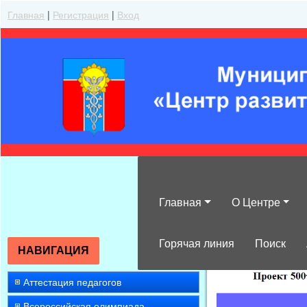
Главная
|
Регистрация
|
Вход
Главная
О Центре
»
2022
»
Март
»
Горячая линия
Поиск
НАВИГАЦИЯ
Аттестация педагогов
Всероссийская олимпиада