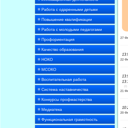
Работа с одаренными детьми
Повышение квалификации
Работа с молодыми педагогами
27 Ф
Профориентация
Качество образования
13:
НОКО
22 Ф
МСОКО
13:
Воспитательная работа
13:
(0)
Система наставничества
21 Ф
Конкурсы профмастерства
10:
Медиатека
20 Ф
Функциональная грамотность