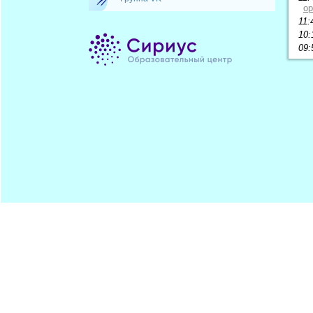
ор
11:
10:
09:
Минпрос
ПОДПИСАТЬСЯ
ЦДОДД
Хостинг от
uCoz
Обратная
RSS