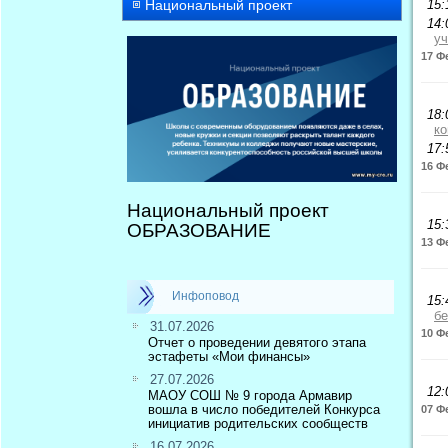
Национальный проект
15:
14:
уч
17 Ф
18:
к
17:
16 Ф
Национальный проект
15:
ОБРАЗОВАНИЕ
13 Ф
Инфоповод
15:
бе
31.07.2026
10 Ф
Отчет о проведении девятого этапа
эстафеты «Мои финансы»
27.07.2026
12:
МАОУ СОШ № 9 города Армавир
вошла в число победителей Конкурса
07 Ф
инициатив родительских сообществ
16.07.2026