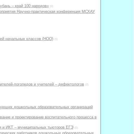
убань – край 100 народов»
(0)
роприятия Научно-практическая конференция МСХАУ
ей начальных классов (НОО)
(0)
телей-логопедов и учителей – дефектологов
(0)
дующих дошкольных образовательных организаций
ние и проектирование воспитательного процесса в
и и ИКТ – муниципальных тьюторов ЕГЭ
(0)
гических работников дошкольных образовательных