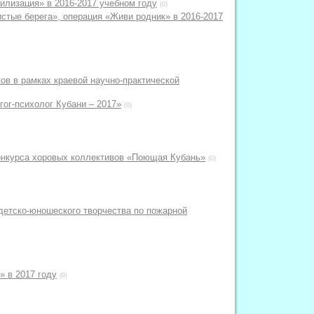
илизация» в 2016-2017 учебном году
(0)
стые берега», операция «Живи родник» в 2016-2017
ов в рамках краевой научно-практической
гог-психолог Кубани – 2017»
(0)
конкурса хоровых коллективов «Поющая Кубань»
(0)
 детско-юношеского творчества по пожарной
» в 2017 году
(0)