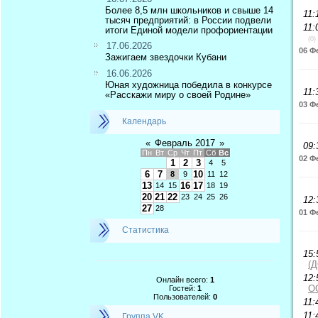
Более 8,5 млн школьников и свыше 14
11:
тысяч предприятий: в России подвели
11:
итоги Единой модели профориентации
(0)
17.06.2026
06 Ф
Зажигаем звездочки Кубани
16.06.2026
Юная художница победила в конкурсе
11:
«Расскажи миру о своей Родине»
03 Ф
Календарь
«
Февраль 2017
»
09:
Пн
Вт
Ср
Чт
Пт
Сб
Вс
02 Ф
1
2
3
4
5
6
7
10
8
9
11
12
13
16
17
14
15
18
19
20
21
22
23
24
25
26
12:
27
28
01 Ф
Статистика
15:
(
12:
Онлайн всего:
1
О
Гостей:
1
Пользователей:
0
11:
11:
Группа VK