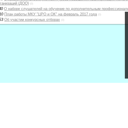
ганизаций (ДОО)
(0)
40
О наборе слушателей на обучение по дополнительным профессиона
10
План работы МКУ "ЦРО и ОК" на февраль 2017 года
(0)
53
Об участии конкурсных отборах
(0)
вещения РФ
МОНиМП КК
ИРО
ФИПИ
ЦОККО
 связь
Личный кабинет