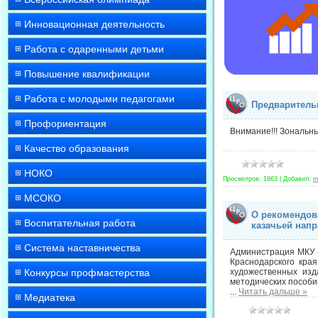
Инновационная деятельность
Работа с одаренными детьми
Повышение квалификации
Работа с молодыми педагогами
Предваритель
Профориентация
Внимание!!! Зональн
Качество образования
НОКО
Просмотров:
1663
|
Добавил:
m
МСОКО
О рекомендов
Воспитательная работа
казачьей нап
Система наставничества
Администрация МКУ «
Краснодарского кра
Конкурсы профмастерства
художественных изд
методических пособи
...
Читать дальше »
Медиатека