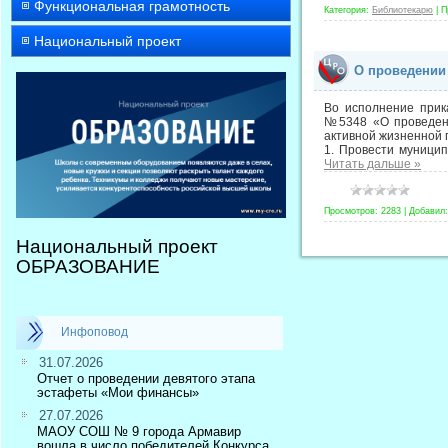
Функциональная грамотность
Категория:
Библиотекарю
|
П
Национальный проект
О проведении 
Во исполнение прик
№5348 «О проведени
активной жизненной 
1. Провести муницип
Читать дальше »
Просмотров:
2283
|
Добавил:
Национальный проект
ОБРАЗОВАНИЕ
Инфоповод
31.07.2026
Отчет о проведении девятого этапа
эстафеты «Мои финансы»
27.07.2026
МАОУ СОШ № 9 города Армавир
вошла в число победителей Конкурса