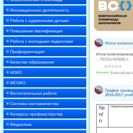
Инновационная деятельность
Работа с одаренными детьми
Повышение квалификации
Работа с молодыми педагогами
Итоги полите
Профориентация
Итоги политехническ
...
Читать дальше »
Качество образования
НОКО
Категория:
Всероссийская о
МСОКО
График прове
Воспитательная работа
2016-2017 уче
Система наставничества
№
Наименование
п
/
Конкурсы профмастерства
п
Медиатека