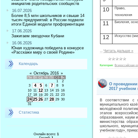
инициатив родительских сообществ
10
Право,
16.07.2026
технология
Более 8,5 млн школьников и свыше 14
тысяч предприятий: в России подвели
11
Биология, осн
итоги Единой модели профориентации
17.06.2026
Зажигаем звездочки Кубани
12
Искусство (ми
16.06.2026
Юная художница победила в конкурсе
...
Читать дальше »
«Расскажи миру о своей Родине»
Календарь
Категория:
Всероссийская о
«
Октябрь 2016
»
Пн
Вт
Ср
Чт
Пт
Сб
Вс
1
2
О проведении
4
5
7
3
6
8
9
2017 учебном 
12
10
11
13
14
15
16
17
18
20
21
22
23
19
24
25
26
28
27
29
30
В соответствии с 
31
муниципального казё
молодёжной политики
Статистика
этапов всероссийс
образования, науки 
министерства образ
школьного, муницип
учебном году», прик
Онлайн всего:
1
Гостей:
1