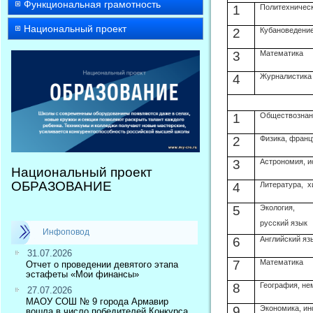
Функциональная грамотность
1
Политехничес
Национальный проект
2
Кубановедени
3
Математика
4
Журналистика
1
Обществознани
2
Физика, франц
3
Астрономия, и
Национальный проект
ОБРАЗОВАНИЕ
4
Литература,
х
5
Экология,
русский язык
Инфоповод
6
Английский яз
31.07.2026
7
Математика
Отчет о проведении девятого этапа
эстафеты «Мои финансы»
8
География, не
27.07.2026
МАОУ СОШ № 9 города Армавир
9
Экономика, и
вошла в число победителей Конкурса