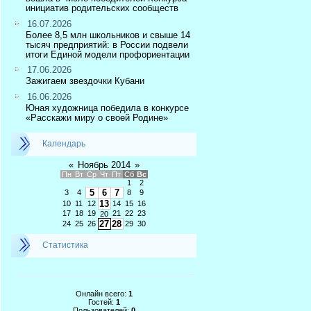
инициатив родительских сообществ
16.07.2026
Более 8,5 млн школьников и свыше 14
тысяч предприятий: в России подвели
итоги Единой модели профориентации
17.06.2026
Зажигаем звездочки Кубани
16.06.2026
Юная художница победила в конкурсе
«Расскажи миру о своей Родине»
Календарь
«
Ноябрь 2014
»
Пн
Вт
Ср
Чт
Пт
Сб
Вс
1
2
5
6
7
3
4
8
9
13
10
11
12
14
15
16
17
18
19
21
22
23
20
27
28
24
25
26
29
30
Статистика
Онлайн всего:
1
Гостей:
1
Пользователей:
0