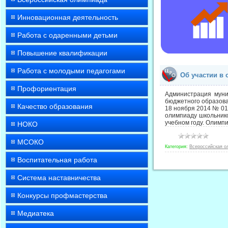
Инновационная деятельность
Работа с одаренными детьми
Повышение квалификации
Работа с молодыми педагогами
Об участии в
Профориентация
Администрация муни
бюджетного образова
Качество образования
18 ноября 2014 № 01
олимпиаду школьнико
учебном году. Олимп
НОКО
МСОКО
Категория:
Всероссийская о
Воспитательная работа
Система наставничества
Конкурсы профмастерства
Медиатека