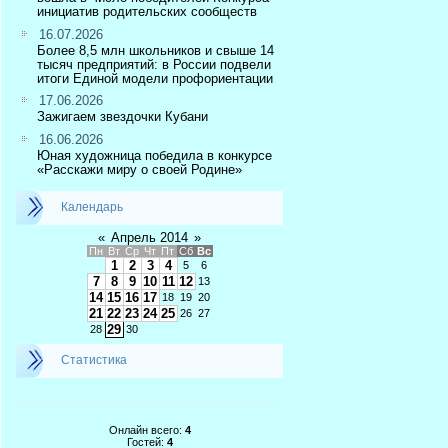
инициатив родительских сообществ
16.07.2026
Более 8,5 млн школьников и свыше 14
тысяч предприятий: в России подвели
итоги Единой модели профориентации
17.06.2026
Зажигаем звездочки Кубани
16.06.2026
Юная художница победила в конкурсе
«Расскажи миру о своей Родине»
Календарь
«
Апрель 2014
»
Пн
Вт
Ср
Чт
Пт
Сб
Вс
1
2
3
4
5
6
7
8
9
10
11
12
13
14
15
16
17
18
19
20
21
22
23
24
25
26
27
29
28
30
Статистика
Онлайн всего:
4
Гостей:
4