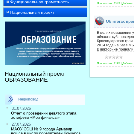
Функциональная грамотность
Просмотров:
1543
|
Добавил:
Национальный проект
Об итогах про
В целях повышения у
области кубановеден
Краснодарского края
2014 года на базе М
В викторине приняли
Просмотров:
2195
|
Добавил:
Национальный проект
ОБРАЗОВАНИЕ
Инфоповод
31.07.2026
Отчет о проведении девятого этапа
эстафеты «Мои финансы»
27.07.2026
МАОУ СОШ № 9 города Армавир
вошла в число победителей Конкурса