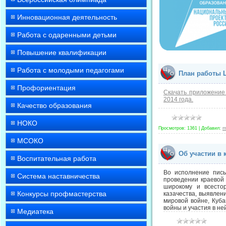
Инновационная деятельность
Работа с одаренными детьми
Повышение квалификации
Работа с молодыми педагогами
План работы Ц
Профориентация
Скачать приложение
2014 года.
Качество образования
НОКО
Просмотров:
1361
|
Добавил:
m
МСОКО
Об участии в 
Воспитательная работа
Во исполнение пись
Система наставничества
проведении краевой
широкому и всесто
Конкурсы профмастерства
казачества, выявлен
мировой войне, Куба
войны и участия в не
Медиатека