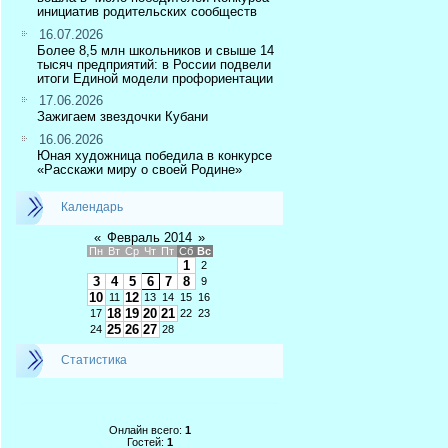
инициатив родительских сообществ
16.07.2026
Более 8,5 млн школьников и свыше 14
тысяч предприятий: в России подвели
итоги Единой модели профориентации
17.06.2026
Зажигаем звездочки Кубани
16.06.2026
Юная художница победила в конкурсе
«Расскажи миру о своей Родине»
Календарь
«
Февраль 2014
»
Пн
Вт
Ср
Чт
Пт
Сб
Вс
1
2
3
4
5
6
7
8
9
10
12
11
13
14
15
16
18
19
20
21
17
22
23
25
26
27
24
28
Статистика
Онлайн всего:
1
Гостей:
1