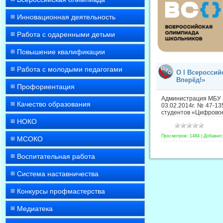
Инновационная деятельность
Работа с одаренными детьми
Повышение квалификации
Работа с молодыми педагогами
О I Всероссий
Вперёд!»
Профориентация
Администрация МБУ «
Качество образования
03.02.2014г. № 47-1
студентов «Цифровое
НОКО
Просмотров:
1484
|
Добавил:
МСОКО
Воспитательная работа
Система наставничества
Конкурсы профмастерства
Медиатека