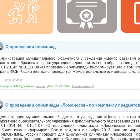
О проведении олимпиад
дминистрация муниципального бюджетного учреждения «Центр развития о
джетного образовательного учреждения дополнительного образования дете
.01.2014г. № 01.21-08 «О проведении олимпиад» информирует Вас о том, ч
храны ФСБ России ежегодно проводятся Межрегиональные олимпиады школь
осмотров:
1423
|
Добавил:
my-cro
|
Дата:
27.01.2014
|
Комментарии (0)
О проведении олимпиады «Ломоносов» по комплексу предметов
дминистрация муниципального бюджетного учреждения «Центр развития о
джетного образовательного учреждения дополнительного образования дете
4.01.2014 № 01.21-07 «О проведении олимпиады «Ломоносов» по ко
лобалистика» информирует Вас о том, что с ноября 2013 года по март
ГИМО(У)МИД России проводит для школьников олимпиаду «Ломоносов» п
лобалистика» (профили – история). Олимпиада включена в Перечень олимп