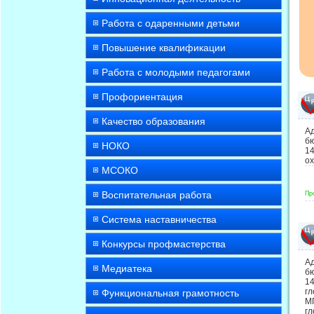
Работа с одаренными детьми
Повышение квалификации
Работа с молодыми педагогами
Профориентация
Качество образования
А
бю
НОКО
14
о
МСОКО
Воспитательная работа
Пр
Система наставничества
Конкурсы профмастерства
А
Медиатека
бю
1
г
Функциональная грамотность
М
г