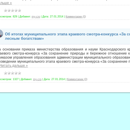
альше »
осмотров:
829
|
Добавил:
my-cro
|
Дата:
27.01.2014
|
Комментарии (0)
Об итогах муниципального этапа краевого смотра-конкурса «За 
лесным богатствам»
а основании приказа министерства образования и науки Краснодарского 
аевого смотра-конкурса «За сохранение природы и бережное отношение к 
риказом управления образования администрации муниципального образован
оведении муниципального этапа краевого смотра-конкурса «За сохранение
Читать дальше »
осмотров:
1327
|
Добавил:
my-cro
|
Дата:
27.01.2014
|
Комментарии (0)