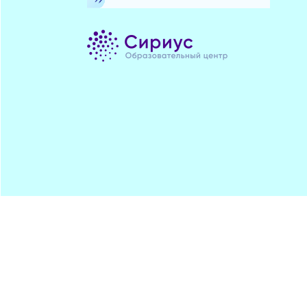
Минпрос
ПОДПИСАТЬСЯ
ЦДОДД
Хостинг от
uCoz
Обратная
RSS