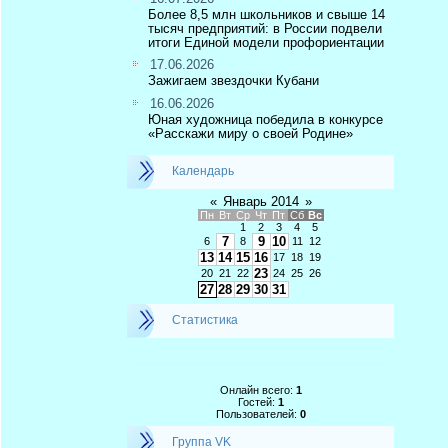
Более 8,5 млн школьников и свыше 14
тысяч предприятий: в России подвели
итоги Единой модели профориентации
17.06.2026
Зажигаем звездочки Кубани
16.06.2026
Юная художница победила в конкурсе
«Расскажи миру о своей Родине»
Календарь
«
Январь 2014
»
Пн
Вт
Ср
Чт
Пт
Сб
Вс
1
2
3
4
5
7
9
10
6
8
11
12
13
14
15
16
17
18
19
23
20
21
22
24
25
26
27
28
29
30
31
Статистика
Онлайн всего:
1
Гостей:
1
Пользователей:
0
Группа VK