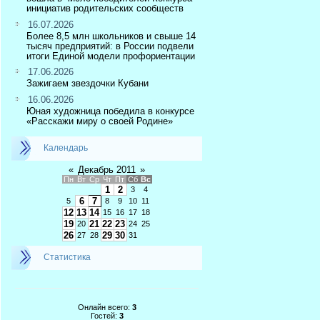
инициатив родительских сообществ
16.07.2026
Более 8,5 млн школьников и свыше 14
тысяч предприятий: в России подвели
итоги Единой модели профориентации
17.06.2026
Зажигаем звездочки Кубани
16.06.2026
Юная художница победила в конкурсе
«Расскажи миру о своей Родине»
Календарь
«
Декабрь 2011
»
Пн
Вт
Ср
Чт
Пт
Сб
Вс
1
2
3
4
6
7
5
8
9
10
11
12
13
14
15
16
17
18
19
21
22
23
20
24
25
26
29
30
27
28
31
Статистика
Онлайн всего:
3
Гостей:
3