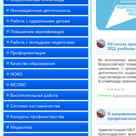
Инновационная деятельность
Работа с одаренными детьми
Повышение квалификации
Работа с молодыми педагогами
Об итогах пр
2012 учебном 
Профориентация
Во исполнение прик
Качество образования
Всероссийской олим
школьников, с цель
деятельности, созда
НОКО
года проведена олим
В олимпиаде приняли
МСОКО
Воспитательная работа
Категория:
Всероссийская о
Система наставничества
О направлени
Конкурсы профмастерства
профилактики
Медиатека
Администрация МБУ 
Краснодарского кра