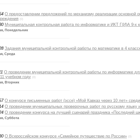
54
О предоставлении предложений по механизму реализации основной о
чреждения
(0)
30
Муниципальная контрольная работа по информатике и ИКТ Г(И)А 9-х 
ая, Понедельник
28
Задания муниципальной контрольной работы по математике в 4 класс
ая, Среда
11
О проведении муниципальной контрольной работы по информатике для
11 учебном году
(0)
ая, Вторник
57
О конкурсе письменных работ (эссе) «Мой Кавказ через 10 лет» сред
14
О проведении муниципальных проверочных работ по русскому языку и
24
О проведении конкурса на лучший сценарий праздника «Последний ш
ая, Суббота
30
О Всероссийском конкурсе «Семейное путешествие по России»
(0)