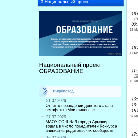
Национальный проект
16:
у
00:
16 М
16:
11 М
Национальный проект
ОБРАЗОВАНИЕ
11:
20
10 М
Инфоповод
16:
31.07.2026
16:
Отчет о проведении девятого этапа
эстафеты «Мои финансы»
15:
07 М
27.07.2026
МАОУ СОШ № 9 города Армавир
вошла в число победителей Конкурса
инициатив родительских сообществ
17:
16.07.2026