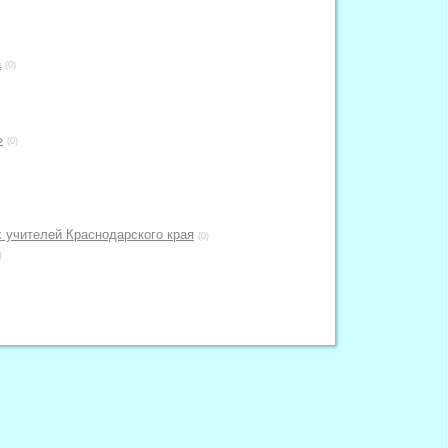
а
(0)
»
(0)
 учителей Краснодарского края
(0)
)