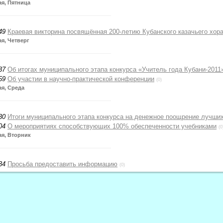
ая, Пятница
49
Краевая викторина посвящённая 200-летию Кубанского казачьего хор
ая, Четверг
37
Об итогах муниципального этапа конкурса «Учитель года Кубани-2011
59
Об участии в научно-практической конференции
(0)
ая, Среда
30
Итоги муниципального этапа конкурса на денежное поощрение лучших
04
О мероприятиях способствующих 100% обеспеченности учебниками
(0
ая, Вторник
34
Просьба предоставить информацию
(0)