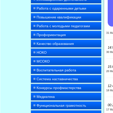
Работа с одаренными детьми
Повышение квалификации
Работа с молодыми педагогами
31 М
Профориентация
Качество образования
14:
НОКО
30 М
МСОКО
15:
Воспитательная работа
20 М
Система наставничества
12:
Конкурсы профмастерства
18 М
Медиатека
00:
Функциональная грамотность
17 М