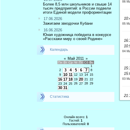
06 М
Более 8,5 млн школьников и свыше 14
тысяч предприятий: в России подвели
итоги Единой модели профориентации
10:
17.06.2026
Зажигаем звездочки Кубани
05 М
16.06.2026
Юная художница победила в конкурсе
«Расскажи миру о своей Родине»
16:
10:
Календарь
04 М
«
Май 2011
»
Пн
Вт
Ср
Чт
Пт
Сб
Вс
1
15:
3
4
5
6
7
2
8
15:
10
11
9
12
13
14
15
03 М
16
17
18
20
19
21
22
26
28
29
23
24
25
27
30
31
21:
Статистика
Онлайн всего:
1
Гостей:
1
Пользователей:
0