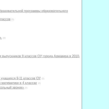
бразовательной программы образовательного
классов
(0)
е.
(0)
 выпускников 9 классов ОУ города Армавира в 2010-
и учащихся 9-11 классов ОУ
(0)
 математике в 4 классах
(0)
кольный звонок»
(0)