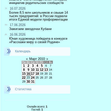
инициатив родительских сообществ
16.07.2026
Более 8,5 млн школьников и свыше 14
тысяч предприятий: в России подвели
итоги Единой модели профориентации
17.06.2026
Зажигаем звездочки Кубани
16.06.2026
Юная художница победила в конкурсе
«Расскажи миру о своей Родине»
Календарь
«
Март 2010
»
Пн
Вт
Ср
Чт
Пт
Сб
Вс
1
2
3
4
5
6
7
8
9
10
11
12
13
14
15
16
17
18
19
20
21
22
24
23
25
26
27
28
30
31
29
Статистика
Онлайн всего:
1
Гостей:
1