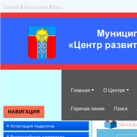
Главная
|
Регистрация
|
Вход
Главная
О Центре
»
2010
»
Март
»
Горячая линия
Поиск
НАВИГАЦИЯ
Аттестация педагогов
Всероссийская олимпиада