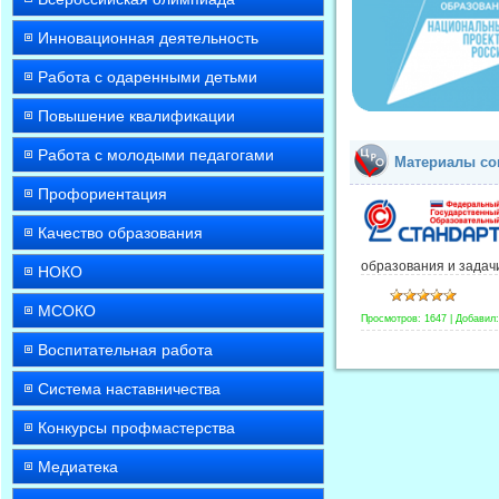
Инновационная деятельность
Работа с одаренными детьми
Повышение квалификации
Работа с молодыми педагогами
Материалы со
Профориентация
Качество образования
образования и задач
НОКО
МСОКО
Просмотров:
1647
|
Добавил:
Воспитательная работа
Система наставничества
Конкурсы профмастерства
Медиатека