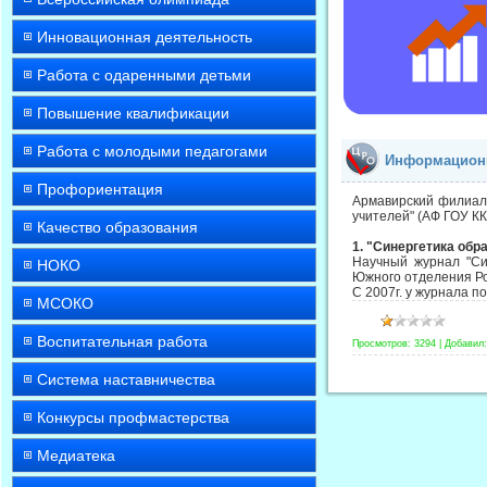
Инновационная деятельность
Работа с одаренными детьми
Повышение квалификации
Работа с молодыми педагогами
Информацион
Профориентация
Армавирский филиал 
учителей" (АФ ГОУ К
Качество образования
1. "Синергетика обр
Научный журнал "Си
НОКО
Южного отделения Ро
C 2007г. у журнала п
МСОКО
Воспитательная работа
Просмотров:
3294
|
Добавил:
Система наставничества
Конкурсы профмастерства
Медиатека