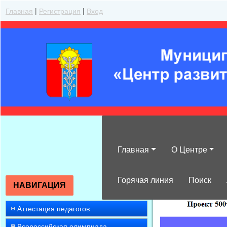
Главная
|
Регистрация
|
Вход
Главная
О Центре
»
2009
»
Июнь
»
Горячая линия
Поиск
НАВИГАЦИЯ
Аттестация педагогов
Всероссийская олимпиада