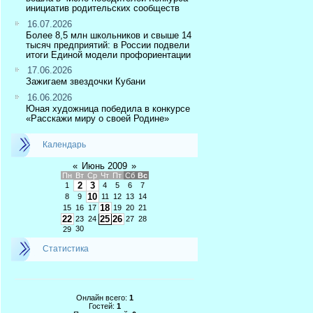
инициатив родительских сообществ
16.07.2026
Более 8,5 млн школьников и свыше 14
тысяч предприятий: в России подвели
итоги Единой модели профориентации
17.06.2026
Зажигаем звездочки Кубани
16.06.2026
Юная художница победила в конкурсе
«Расскажи миру о своей Родине»
Календарь
«
Июнь 2009
»
Пн
Вт
Ср
Чт
Пт
Сб
Вс
2
3
1
4
5
6
7
10
8
9
11
12
13
14
18
15
16
17
19
20
21
22
25
26
23
24
27
28
30
29
Статистика
Онлайн всего:
1
Гостей:
1