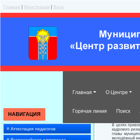
Главная
|
Регистрация
|
Вход
Главная
О Центре
Городской кон
Горячая линия
Поиск
НАВИГАЦИЯ
В целях привл
Аттестация педагогов
кадрового рез
главы муницип
молодёжный инв
Всероссийская олимпиада