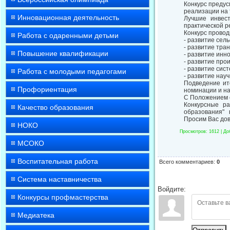
Конкурс предус
реализации на 
Инновационная деятельность
Лучшие инвес
практической р
Конкурс прово
Работа с одаренными детьми
- развитие сель
- развитие тра
Повышение квалификации
- развитие инн
- развитие про
- развитие сис
Работа с молодыми педагогами
- развитие нау
Подведение ито
Профориентация
номинации и н
С Положением о
Конкурсные р
Качество образования
образования" в
Просим Вас дов
НОКО
Просмотров
: 1612 |
До
МСОКО
Воспитательная работа
Всего комментариев
:
0
Система наставничества
Войдите:
Конкурсы профмастерства
Медиатека