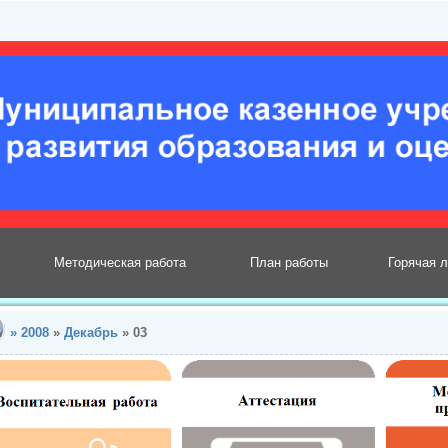
Методическая работа
План работы
Горячая 
»
2008
»
Декабрь
»
03