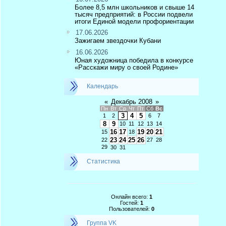
Более 8,5 млн школьников и свыше 14
тысяч предприятий: в России подвели
итоги Единой модели профориентации
17.06.2026
Зажигаем звездочки Кубани
16.06.2026
Юная художница победила в конкурсе
«Расскажи миру о своей Родине»
Календарь
«
Декабрь 2008
»
Пн
Вт
Ср
Чт
Пт
Сб
Вс
3
4
5
1
2
6
7
8
9
10
11
12
13
14
16
17
19
20
21
15
18
23
24
25
26
22
27
28
29
30
31
Статистика
Онлайн всего:
1
Гостей:
1
Пользователей:
0
Группа VK