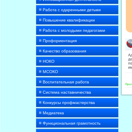
Работа с одаренными детьми
Повышение квалификации
Работа с молодыми педагогами
Профориентация
Качество образования
А
до
НОКО
по
и
МСОКО
Воспитательная работа
Прос
Система наставничества
Конкурсы профмастерства
Медиатека
Функциональная грамотность