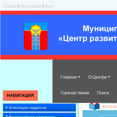
Главная
|
Регистрация
|
Вход
Главная
О Центре
»
2008
»
Сентяб
Горячая линия
Поиск
НАВИГАЦИЯ
Аттестация педагогов
Всероссийская олимпиада