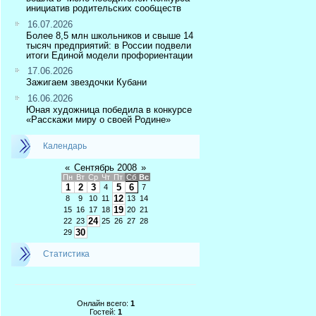
инициатив родительских сообществ
16.07.2026
Более 8,5 млн школьников и свыше 14
тысяч предприятий: в России подвели
итоги Единой модели профориентации
17.06.2026
Зажигаем звездочки Кубани
16.06.2026
Юная художница победила в конкурсе
«Расскажи миру о своей Родине»
Календарь
«
Сентябрь 2008
»
Пн
Вт
Ср
Чт
Пт
Сб
Вс
1
2
3
5
6
4
7
12
8
9
10
11
13
14
19
15
16
17
18
20
21
24
22
23
25
26
27
28
30
29
Статистика
Онлайн всего:
1
Гостей:
1