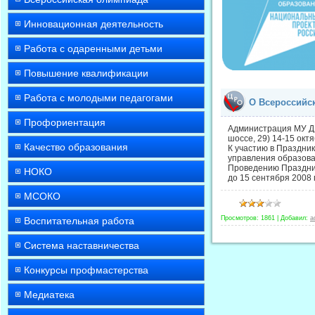
Инновационная деятельность
Работа с одаренными детьми
Повышение квалификации
Работа с молодыми педагогами
О Всероссийс
Профориентация
Администрация МУ ДП
шоссе, 29) 14-15 окт
Качество образования
К участию в Праздни
управления образова
Проведению Праздник
НОКО
до 15 сентября 2008 
МСОКО
Просмотров:
1861
|
Добавил:
a
Воспитательная работа
Система наставничества
Конкурсы профмастерства
Медиатека