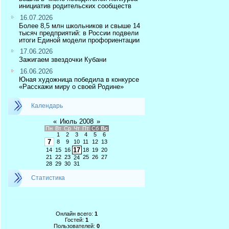
инициатив родительских сообществ
16.07.2026
Более 8,5 млн школьников и свыше 14
тысяч предприятий: в России подвели
итоги Единой модели профориентации
17.06.2026
Зажигаем звездочки Кубани
16.06.2026
Юная художница победила в конкурсе
«Расскажи миру о своей Родине»
Календарь
«
Июль 2008
»
Пн
Вт
Ср
Чт
Пт
Сб
Вс
1
2
3
4
5
6
7
8
9
10
11
12
13
17
14
15
16
18
19
20
21
22
23
25
26
27
24
28
29
30
31
Статистика
Онлайн всего:
1
Гостей:
1
Пользователей:
0