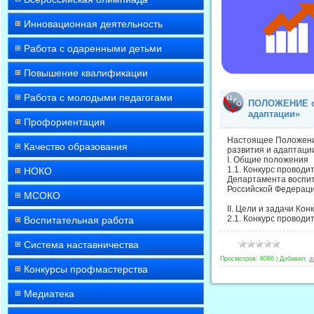
Инновационная деятельность
Работа с одаренными детьми
Повышение квалификации
Работа с молодыми педагогами
ПОЛОЖЕНИЕ о 
адаптации»
Профориентация
Настоящее Положение
Качество образования
развития и адаптации
I. Общие положения
1.1. Конкурс провод
НОКО
Департамента воспит
Российской Федераци
МСОКО
II. Цели и задачи Кон
2.1. Конкурс провод
Воспитательная работа
Система наставничества
Просмотров:
8086
|
Добавил:
a
Конкурсы профмастерства
Медиатека