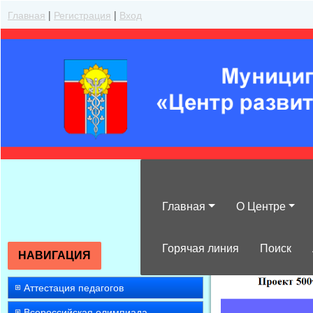
Главная
|
Регистрация
|
Вход
Главная
О Центре
»
2008
»
Июль
»
Горячая линия
Поиск
НАВИГАЦИЯ
Аттестация педагогов
Всероссийская олимпиада