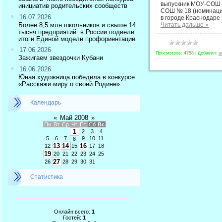
выпускник МОУ-СОШ №
инициатив родительских сообществ
СОШ № 18 (номинация
16.07.2026
в городе Краснодаре
Более 8,5 млн школьников и свыше 14
Читать дальше »
тысяч предприятий: в России подвели
итоги Единой модели профориентации
17.06.2026
Просмотров:
4758
|
Добавил:
a
Зажигаем звездочки Кубани
16.06.2026
Юная художница победила в конкурсе
«Расскажи миру о своей Родине»
Календарь
«
Май 2008
»
Пн
Вт
Ср
Чт
Пт
Сб
Вс
1
2
3
4
5
6
7
9
10
11
8
13
14
16
12
15
17
18
19
20
21
22
23
24
25
27
26
28
29
30
31
Статистика
Онлайн всего:
1
Гостей:
1