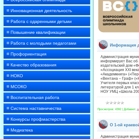
Инновационная деятельность
Работа с одаренными детьми
Повышение квалификации
Работа с молодыми педагогами
Информация д
Профориентация
Администрация муни
информирует Вас об 
Качество образования
издательский дом «Фё
«Ассоциация ХХI века
«Академкнига» («Пер
НОКО
«Вентана – Граф» («
Учителя первых клас
МСОКО
литературой для 1 кл
НОУ УМЦ «Школа 2000
Воспитательная работа
Система наставничества
Просмотров:
4392
|
Добавил:
a
Конкурсы профмастерства
О 1-ой краево
Медиатека
Администрация муни