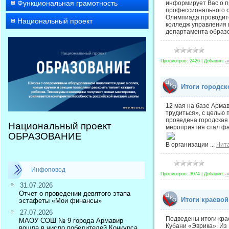
Функциональная грамотность
информирует Вас о п
профессионального о
Олимпиада проводитс
Национальный проект
колледж управления 
департамента образо
Просмотров:
2426
|
Добавил:
a
Итоги городск
12 мая на базе Арма
трудиться», с целью
проведена городская
Национальный проект
мероприятия стал фа
ОБРАЗОВАНИЕ
В организации
...
Чит
Инфоповод
Просмотров:
3074
|
Добавил:
a
31.07.2026
Отчет о проведении девятого этапа
Итоги краево
эстафеты «Мои финансы»
27.07.2026
Подведены итоги кра
МАОУ СОШ № 9 города Армавир
Кубани «Эврика». Из
вошла в число победителей Конкурса