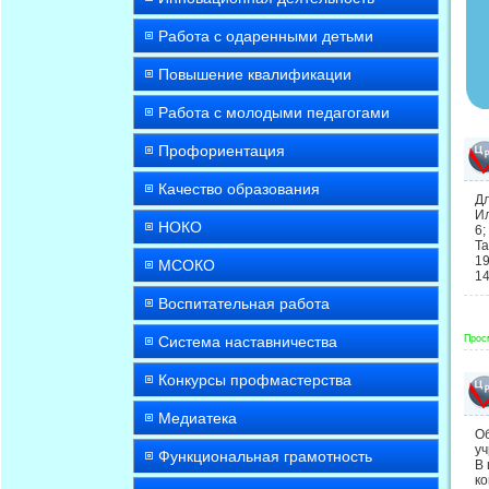
Работа с одаренными детьми
Повышение квалификации
Работа с молодыми педагогами
Профориентация
Качество образования
Дл
Ил
НОКО
6;
Т
19
МСОКО
14
Воспитательная работа
Прос
Система наставничества
Конкурсы профмастерства
Медиатека
Об
уч
Функциональная грамотность
В 
к