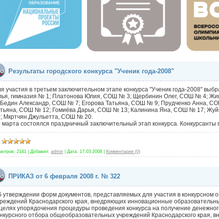
Результаты городского конкурса "Ученик года-2008"
я участия в третьем заключительном этапе конкурса "Ученик года-2008" выбр
ья, гимназия № 1; Платонова Юлия, СОШ № 3; Щербинин Олег, СОШ № 4; Жи
 Бедин Александр, СОШ № 7; Егорова Татьяна, СОШ № 9; Прудченко Анна, 
атьяна, СОШ № 12; Гомиёва Дарья, СОШ № 13; Калинина Яна, СОШ № 17; Жу
; Мкртчян Джульетта, СОШ № 20.
 марта состоялся праздничный заключительный этап конкурса. Конкурсанты
мотров:
2141
|
Добавил:
admin
|
Дата:
17.03.2008
|
Комментарии (0)
ПРИКАЗ от 6 февраля 2008 г. № 322
 утверждении форм документов, представляемых для участия в конкурсном 
реждений Краснодарского края, внедряющих инновационные образовательные
целях упорядочения процедуры проведения конкурса на получение денежног
онкурсного отбора общеобразовательных учреждений Краснодарского края,