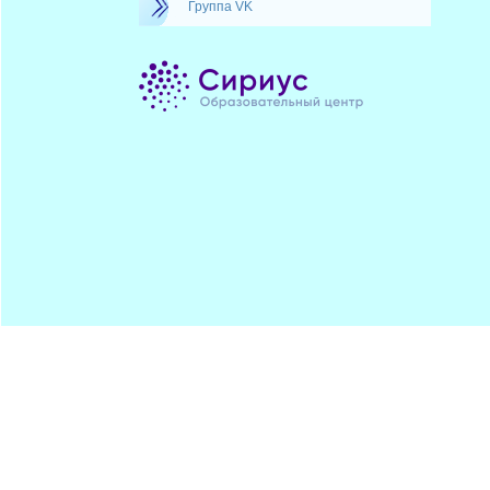
Группа VK
Минпрос
ПОДПИСАТЬСЯ
ЦДОДД
Хостинг от
uCoz
Обратная
RSS