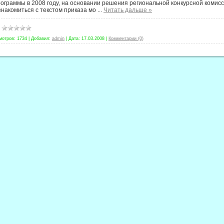
ограммы в 2008 году, на основании решения региональной конкурсной комисс
накомиться с текстом приказа мо
...
Читать дальше »
мотров:
1734
|
Добавил:
admin
|
Дата:
17.03.2008
|
Комментарии (0)