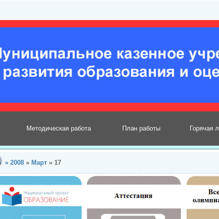
Методическая работа
План работы
Горячая 
»
2008
»
Март
»
17