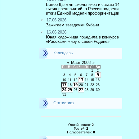
Более 8,5 млн школьников и свыше 14
тысяч предприятий: в России подвели
итоги Единой модели профориентации
17.06.2026
Зажигаем звездочки Кубани
16.06.2026
Юная художница победила в конкурсе
«Расскажи миру о своей Родине»
Календарь
«
Март 2008
»
Пн
Вт
Ср
Чт
Пт
Сб
Вс
1
2
9
3
4
5
6
7
8
13
10
11
12
14
15
16
17
19
18
20
21
22
23
24
25
27
26
28
29
30
31
Статистика
Онлайн всего:
2
Гостей:
2
Пользователей:
0