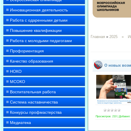
Инновационная деятельность
Работа с одаренными детьми
Повышение квалификации
Главная
»
2025
»
И
Работа с молодыми педагогами
Профориентация
Качество образования
О новых возм
НОКО
МСОКО
Воспитательная работа
Система наставничества
Конкурсы профмастерства
Просмотров:
210
|
Добавил:
Медиатека