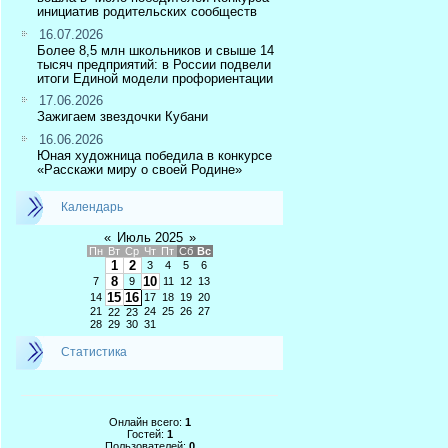
инициатив родительских сообществ
16.07.2026
Более 8,5 млн школьников и свыше 14
тысяч предприятий: в России подвели
итоги Единой модели профориентации
17.06.2026
Зажигаем звездочки Кубани
16.06.2026
Юная художница победила в конкурсе
«Расскажи миру о своей Родине»
Календарь
«
Июль 2025
»
Пн
Вт
Ср
Чт
Пт
Сб
Вс
1
2
3
4
5
6
8
10
7
9
11
12
13
15
16
14
17
18
19
20
21
24
25
26
27
22
23
28
29
30
31
Статистика
Онлайн всего:
1
Гостей:
1
Пользователей:
0