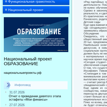
Функциональная грамотность
«Ряд партийных г
деятельности. Пок
не нужно: обучени
Национальный проект
Однако в законопр
реальности, и сде
Из практических н
Рачевского, родит
Детские сады
Еще одна важная в
«До сегодняшнего
занимались образо
Обсуждение
Ожидалось, что 
общественный ажио
20 тыс. предложен
Наибольшее колич
дискуссии, в нов
социальным групп
должен быть не ни
о материальных с
Национальный проект
научное время под
«Сегодня студент
ОБРАЗОВАНИЕ
обеспечения социа
О том, что сущес
Иосифович Пивов
национальныепроекты.рф
«Стипендия в том 
минимальном разм
выплатами нужно п
— считает ректор 
Инфоповод
«Академический» 
Еще одним из са
сообщества, нова
31.07.2026
переход на двухур
Отчет о проведении девятого этапа
станет больше за 
эстафеты «Мои финансы»
национальных иссл
Плюс ко всему, ра
27.07.2026
ли будет отличать