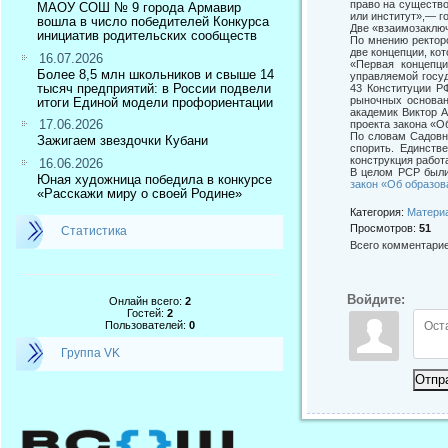
право на существо
МАОУ СОШ № 9 города Армавир
или институт»,— г
вошла в число победителей Конкурса
Две «взаимозаклю
инициатив родительских сообществ
По мнению ректорс
две концепции, ко
16.07.2026
«Первая концепци
Более 8,5 млн школьников и свыше 14
управляемой госуд
тысяч предприятий: в России подвели
43 Конституции РФ
рыночных основан
итоги Единой модели профориентации
академик Виктор 
17.06.2026
проекта закона «О
По словам Садовни
Зажигаем звездочки Кубани
спорить. Единств
конструкция работ
16.06.2026
В целом РСР были
Юная художница победила в конкурсе
закон «Об образов
«Расскажи миру о своей Родине»
Категория
:
Матери
Просмотров
:
51
Статистика
Всего комментари
Войдите:
Онлайн всего:
2
Гостей:
2
Пользователей:
0
Группа VK
Отпр