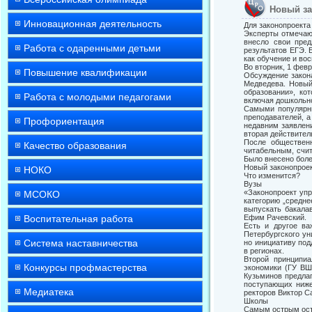
Новый за
Инновационная деятельность
Для законопроекта
Эксперты отмечают
внесло свои пред
Работа с одаренными детьми
результатов ЕГЭ. 
как обучение и вос
Во вторник, 1 фев
Повышение квалификации
Обсуждение закона
Медведева. Новый
образовании», ко
Работа с молодыми педагогами
включая дошкольно
Самыми популярны
преподавателей, а
Профориентация
недавним заявлени
вторая действител
После общественн
Качество образования
читабельным, счи
Было внесено боле
Новый законопроект
НОКО
Что изменится?
Вузы
«Законопроект уп
МСОКО
категорию „средне
выпускать бакалав
Воспитательная работа
Ефим Рачевский.
Есть и другое ва
Петербургского ун
Система наставничества
но инициативу по
в регионах.
Второй принципи
Конкурсы профмастерства
экономики (ГУ ВШ
Кузьминов предлаг
поступающих ниже
Медиатека
ректоров Виктор С
Школы
Самым острым оста