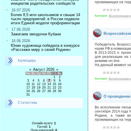
проживающих на терр
инициатив родительских сообществ
16.07.2026
Более 8,5 млн школьников и свыше 14
Категория:
Воспитательная 
тысяч предприятий: в России подвели
итоги Единой модели профориентации
17.06.2026
Всероссийски
Зажигаем звездочки Кубани
16.06.2026
Победитель Всеросс
Юная художница победила в конкурсе
науки РФ в номинаци
«Расскажи миру о своей Родине»
В 2013-2015 гг. про
для реализации на 
Календарь
режиме on-line.
На данный момент на
«
Август 2026
»
Пн
Вт
Ср
Чт
Пт
Сб
Вс
1
2
Категория:
Воспитательная 
3
4
5
6
7
8
9
10
11
12
13
14
15
16
17
18
19
20
21
22
23
24
25
26
27
28
29
30
31
О проведении 
Статистика
Во исполнение письм
сентября 2014 года 
Родине, а также во
проживающих на терр
Онлайн всего:
1
Гостей:
1
Пользователей:
0