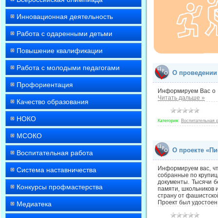
Инновационная деятельность
Работа с одаренными детьми
Повышение квалификации
Работа с молодыми педагогами
О проведении
Профориентация
Информируем Вас о п
Читать дальше »
Качество образования
НОКО
Категория:
Воспитательная 
МСОКО
О проекте «Пи
Воспитательная работа
Информируем вас, чт
Система наставничества
собранные по крупиц
документы. Тысячи б
Конкурсы профмастерства
памяти, школьников 
страну от фашистско
Проект был удостоен
Медиатека