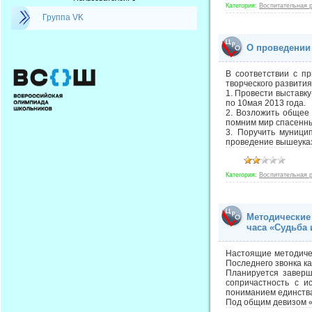
Категория:
Воспитательная 
Группа VK
О проведении
В соответствии с п
творческого развити
1. Провести выставк
по 10мая 2013 года.
2. Возложить общее 
помним мир спасенны
3. Поручить муници
проведение вышеука
Категория:
Воспитательная 
Методические
часа «Судьба 
Настоящие методиче
Последнего звонка к
Планируется заверш
сопричастность с и
пониманием единства
Под общим девизом 