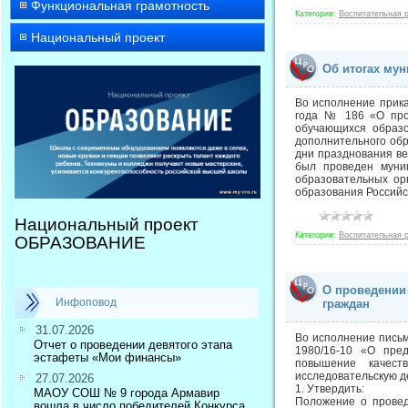
Функциональная грамотность
Категория:
Воспитательная 
Национальный проект
Об итогах мун
Во исполнение прик
года № 186 «О пров
обучающихся образо
дополнительного обр
дни празднования ве
был проведен муниц
образовательных ор
образования Россий
Национальный проект
Категория:
Воспитательная 
ОБРАЗОВАНИЕ
О проведении
Инфоповод
граждан
31.07.2026
Во исполнение письм
Отчет о проведении девятого этапа
1980/16-10 «О пред
эстафеты «Мои финансы»
повышение качест
исследовательскую д
27.07.2026
1. Утвердить:
МАОУ СОШ № 9 города Армавир
Положение о провед
вошла в число победителей Конкурса