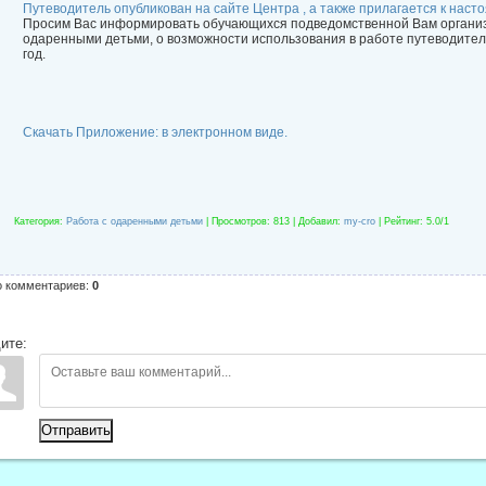
Путеводитель опубликован на сайте Центра , а также прилагается к наст
Просим Вас информировать обучающихся подведомственной Вам организа
одаренными детьми, о возможности использования в работе путеводител
год.
Скачать Приложение: в электронном виде.
Категория
:
Работа с одаренными детьми
|
Просмотров
: 813 |
Добавил
:
my-cro
|
Рейтинг
:
5.0
/
1
о комментариев
:
0
ите:
Отправить