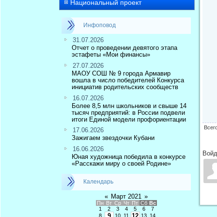
Национальный проект
Инфоповод
31.07.2026
Отчет о проведении девятого этапа
эстафеты «Мои финансы»
27.07.2026
МАОУ СОШ № 9 города Армавир
вошла в число победителей Конкурса
инициатив родительских сообществ
16.07.2026
Более 8,5 млн школьников и свыше 14
тысяч предприятий: в России подвели
итоги Единой модели профориентации
Всег
17.06.2026
Зажигаем звездочки Кубани
16.06.2026
Войд
Юная художница победила в конкурсе
«Расскажи миру о своей Родине»
Календарь
«
Март 2021
»
Пн
Вт
Ср
Чт
Пт
Сб
Вс
1
2
3
4
5
6
7
9
12
8
10
11
13
14