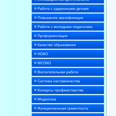
Работа с одаренными детьми
Повышение квалификации
Работа с молодыми педагогами
Профориентация
Качество образования
НОКО
МСОКО
Воспитательная работа
Система наставничества
Конкурсы профмастерства
Медиатека
Функциональная грамотность