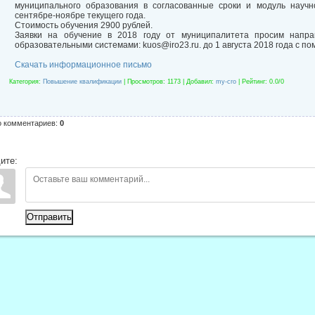
муниципального образования в согласованные сроки и модуль научн
сентябре-ноябре текущего года.
Стоимость обучения 2900 рублей.
Заявки на обучение в 2018 году от муниципалитета просим напр
образовательными системами: kuos@iro23.ru. до 1 августа 2018 года с п
Скачать информационное письмо
Категория
:
Повышение квалификации
|
Просмотров
: 1173 |
Добавил
:
my-cro
|
Рейтинг
:
0.0
/
0
о комментариев
:
0
ите:
Отправить