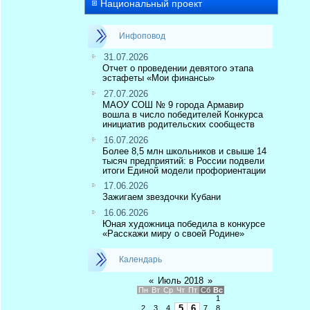
Национальный проект
Инфоповод
31.07.2026
Отчет о проведении девятого этапа
эстафеты «Мои финансы»
27.07.2026
МАОУ СОШ № 9 города Армавир
вошла в число победителей Конкурса
инициатив родительских сообществ
16.07.2026
Более 8,5 млн школьников и свыше 14
тысяч предприятий: в России подвели
итоги Единой модели профориентации
17.06.2026
Зажигаем звездочки Кубани
16.06.2026
Юная художница победила в конкурсе
«Расскажи миру о своей Родине»
Календарь
«
Июль 2018
»
Пн
Вт
Ср
Чт
Пт
Сб
Вс
1
5
6
2
3
4
7
8