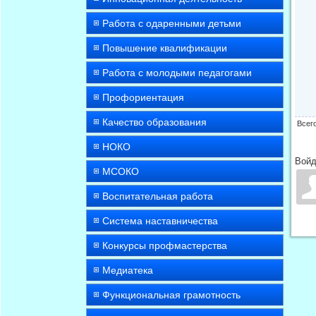
Работа с одаренными детьми
Повышение квалификации
Работа с молодыми педагогами
Профориентация
Качество образования
Всег
НОКО
Войд
МСОКО
Воспитательная работа
Система наставничества
Конкурсы профмастерства
Медиатека
Функциональная грамотность