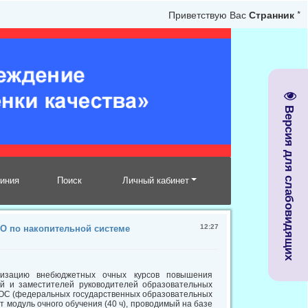
Приветствую Вас
Странник
*
Версия для слабовидящих
линия
Поиск
Личный кабинет
12:27
О по накопительной системе
лизацию внебюджетных очных курсов повышения
ей и заместителей руководителей образовательных
ГОС (федеральных государственных образовательных
 модуль очного обучения (40 ч), проводимый на базе