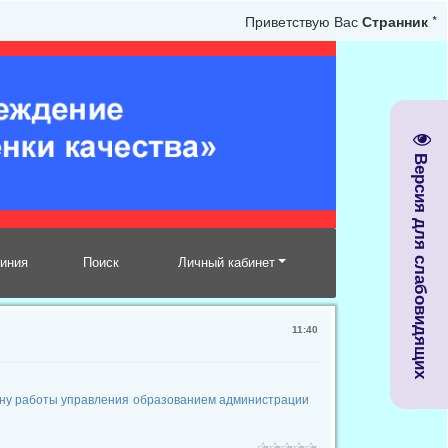
Приветствую Вас
Странник
*
Версия для слабовидящих
линия
Поиск
Личный кабинет
11:40
ану работы управления образованием администрации