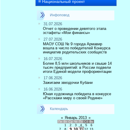
Национальный проект
Инфоповод
31.07.2026
Отчет о проведении девятого этапа
эстафеты «Мои финансы»
27.07.2026
МАОУ СОШ № 9 города Армавир
вошла в число победителей Конкурса
инициатив родительских сообществ
16.07.2026
Более 8,5 млн школьников и свыше 14
тысяч предприятий: в России подвели
итоги Единой модели профориентации
17.06.2026
Зажигаем звездочки Кубани
16.06.2026
Юная художница победила в конкурсе
«Расскажи миру о своей Родине»
Календарь
«
Январь 2013
»
Пн
Вт
Ср
Чт
Пт
Сб
Вс
1
2
3
4
5
6
9
10
11
7
8
12
13