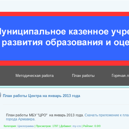
Методическая работа
План работы
Горячая 
План работы Центра на январь 2013 года
План работы МБУ "ЦРО" на январь 2013 года.
Скачать приложение к пл
города Армавира.
Категория
:
Циклограмма
|
Просмотров
: 1797 |
Добавил
:
my-cro
|
Рейтинг
:
0.0
/
0