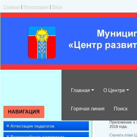
Главная
|
Регистрация
|
Вход
Главная
О Центре
План МКУ ЦРО и
Горячая линия
Поиск
НАВИГАЦИЯ
Приложение к
Аттестация педагогов
2018 года.
Скачать план Ц
Всероссийская олимпиада