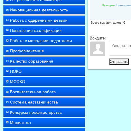
Категория
:
Циклограм
Инновационная деятельность
Работа с одаренными детьми
Всего комментариев
:
0
Повышение квалификации
Войдите:
Работа с молодыми педагогами
Профориентация
Качество образования
Отправить
НОКО
МСОКО
Воспитательная работа
Система наставничества
Конкурсы профмастерства
Медиатека