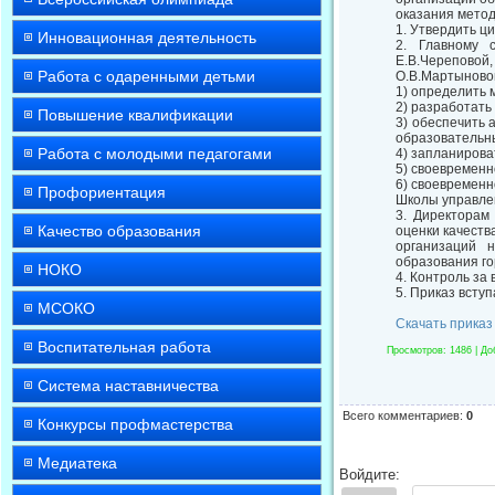
оказания мето
1. Утвердить ц
Инновационная деятельность
2. Главному 
Е.В.Череповой
Работа с одаренными детьми
О.В.Мартыново
1) определить 
2) разработать
Повышение квалификации
3) обеспечить
образовательн
Работа с молодыми педагогами
4) запланирова
5) своевременн
6) своевременн
Профориентация
Школы управлен
3. Директорам
Качество образования
оценки качеств
организаций 
образования го
НОКО
4. Контроль за
5. Приказ вступ
МСОКО
Скачать приказ
Воспитательная работа
Просмотров
: 1486 |
До
Система наставничества
Всего комментариев
:
0
Конкурсы профмастерства
Медиатека
Войдите: