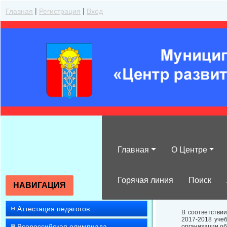
Главная
|
Регистрация
|
Вход
Главная
О Центре
Об утверждени
организациях в
Горячая линия
Поиск
НАВИГАЦИЯ
Аттестация педагогов
В соответстви
2017-2018 уче
Всероссийская олимпиада
организации об