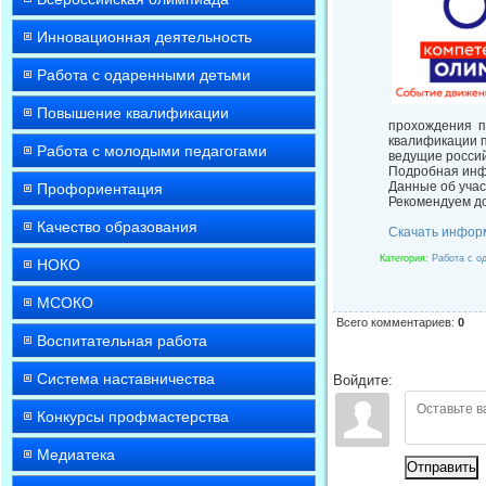
Инновационная деятельность
Работа с одаренными детьми
Повышение квалификации
прохождения п
квалификации п
Работа с молодыми педагогами
ведущие россий
Подробная инфор
Данные об учас
Профориентация
Рекомендуем до
Качество образования
Скачать инфор
Категория
:
Работа с о
НОКО
МСОКО
Всего комментариев
:
0
Воспитательная работа
Система наставничества
Войдите:
Конкурсы профмастерства
Медиатека
Отправить