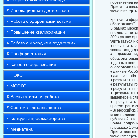
посетителей на
Прием заявок
Инновационная деятельность
www.1эксперты
Краткая инфор
Работа с одаренными детьми
образования"
В рамках мероп
Повышение квалификации
предполагаетс
300 лучших орг
учитываться и
Работа с молодыми педагогами
♦ результаты р
звание кандида
Профориентация
♦ данные мун
образовательны
♦ данные регио
Качество образования
образования и 
♦ данные Росо
НОКО
♦ данные наблю
♦ результаты г
♦ результаты г
МСОКО
♦ результаты г
♦ результаты 
Воспитательная работа
вышеперечисле
♦ результаты 
просмотров и с
Система наставничества
«Всероссийск
многоцелевого
Конкурсы профмастерства
публичной выст
Более подробн
площадке 1 экс
Медиатека
Приём заявок 
www.1эксперты