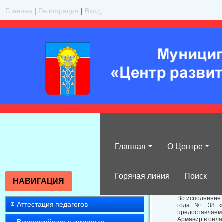
Главная
|
Регистрация
|
Вход
Главная
О Центре
Об участии в о
Горячая линия
Поиск
НАВИГАЦИЯ
Во исполнение
Аттестация педагогов
года № 38 «О
предоставляем
Армавир в онлай
Всероссийская олимпиада