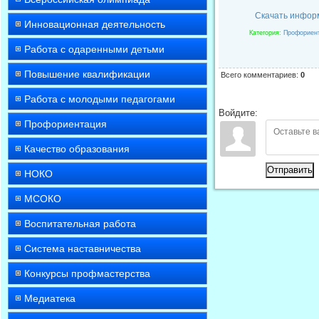
Скачать инфор
Инновационная деятельность
Категория
:
Профориен
Работа с одаренными детьми
Повышение квалификации
Всего комментариев
:
0
Работа с молодыми педагогами
Войдите:
Профориентация
Качество образования
Отправить
НОКО
МСОКО
Воспитательная работа
Система наставничества
Конкурсы профмастерства
Медиатека