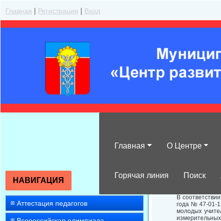
Главная
|
Регистрация
|
Вход
Главная
О Центре
Об участии в к
Горячая линия
Поиск
НАВИГАЦИЯ
В соответствии
Аттестация педагогов
года № 47-01-1
молодых учите
измерительных
Всероссийская олимпиада