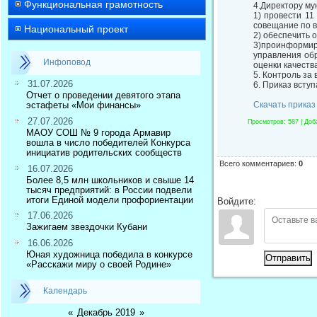
Функциональная грамотность
4.Директору му
1) провести 11
совещание по в
Национальный проект
2) обеспечить 
3)проинформир
управления об
Инфоповод
оценки качеств
5. Контроль за
31.07.2026
6. Приказ вступ
Отчет о проведении девятого этапа
эстафеты «Мои финансы»
Скачать приказ
27.07.2026
Просмотров
: 587 |
Доб
МАОУ СОШ № 9 города Армавир
вошла в число победителей Конкурса
инициатив родительских сообществ
Всего комментариев
:
0
16.07.2026
Более 8,5 млн школьников и свыше 14
тысяч предприятий: в России подвели
итоги Единой модели профориентации
Войдите:
17.06.2026
Зажигаем звездочки Кубани
16.06.2026
Юная художница победила в конкурсе
Отправить
«Расскажи миру о своей Родине»
Календарь
«
Декабрь 2019
»