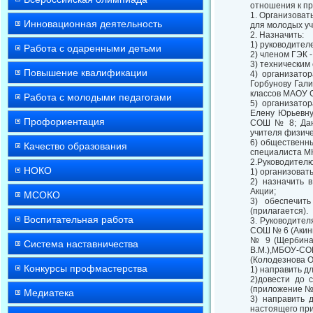
отношения к пр
1. Организоват
Инновационная деятельность
для молодых уч
2. Назначить:
1) руководител
Работа с одаренными детьми
2) членом ГЭК 
3) технически
Повышение квалификации
4) организато
Горбунову Гал
классов МАОУ 
Работа с молодыми педагогами
5) организато
Елену Юрьевну
Профориентация
СОШ № 8; Дани
учителя физич
6) общественн
Качество образования
специалиста М
2.Руководител
НОКО
1) организоват
2) назначить 
Акции;
МСОКО
3) обеспечит
(прилагается).
Воспитательная работа
3. Руководител
СОШ № 6 (Акин
№ 9 (Щербина
Система наставничества
В.М.),МБОУ-СО
(Колодезнова О.
Конкурсы профмастерства
1) направить д
2)довести до 
(приложение № 
Медиатека
3) направить 
настоящего при