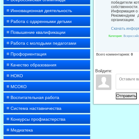
победители кот
собственности.
Инновационная деятельность
Информация о пр
Рекомендуем 
организации.
Работа с одаренными детьми
Скачать инфор
Повышение квалификации
Категория
:
Всероссийс
Работа с молодыми педагогами
Профориентация
Всего комментариев
:
0
Качество образования
Войдите:
НОКО
МСОКО
Отправить
Воспитательная работа
Система наставничества
Конкурсы профмастерства
Медиатека