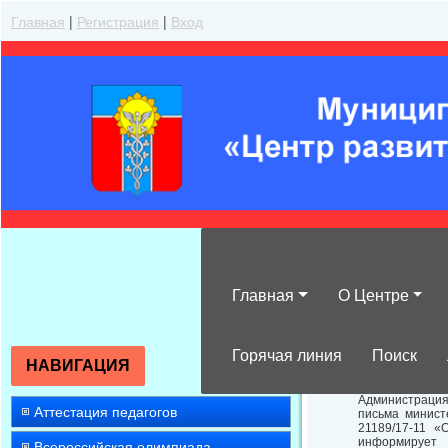
Главная
|
Регистрация
|
Вход
Главная
О Центре
Об участии в 
Горячая линия
Поиск
НАВИГАЦИЯ
Администрация
Аттестация педагогов
письма минист
21189/17-11 «
информирует 
Всероссийская олимпиада