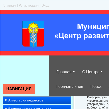
Главная
|
Регистрация
|
Вход
Главная
О Центре
Об оформлении
Горячая линия
Поиск
НАВИГАЦИЯ
Информируем В
Аттестация педагогов
утвержденного
утверждении п
победителей и
Всероссийская олимпиада