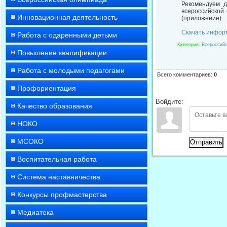
Рекомендуем д
всероссийской
Инновационная деятельность
(приложение).
Скачать инфор
Работа с одаренными детьми
Категория
:
Всероссийс
Повышение квалификации
Работа с молодыми педагогами
Всего комментариев
:
0
Профориентация
Войдите:
Качество образования
НОКО
МСОКО
Отправить
Воспитательная работа
Система наставничества
Конкурсы профмастерства
Медиатека