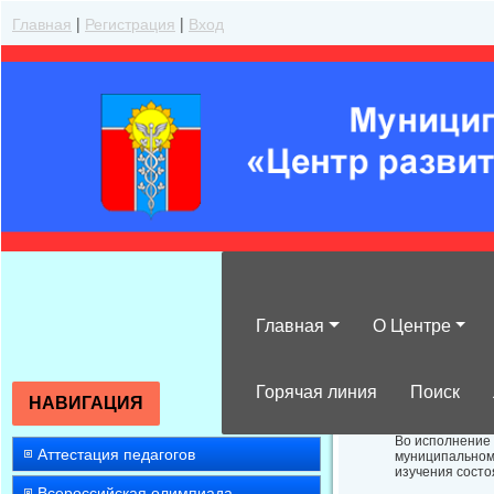
Главная
|
Регистрация
|
Вход
Главная
О Центре
Об анализе эф
Горячая линия
Поиск
НАВИГАЦИЯ
Во исполнение 
Аттестация педагогов
муниципальном 
изучения сост
Всероссийская олимпиада