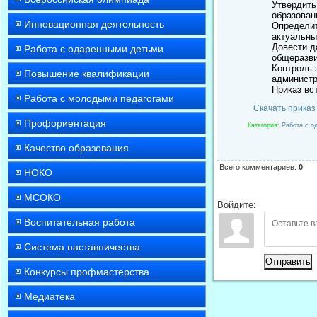
Утвердить
образован
Инновационная деятельность
Определит
актуальны
Довести д
Работа с одаренными детьми
общеразви
Контроль 
Повышение квалификации
администр
Приказ вс
Работа с молодыми педагогами
Скачать приказ
Профориентация
Категория
:
Работа с о
Качество образования
Всего комментариев
:
0
НОКО
МСОКО
Войдите:
Воспитательная работа
Система наставничества
Отправить
Конкурсы профмастерства
Медиатека