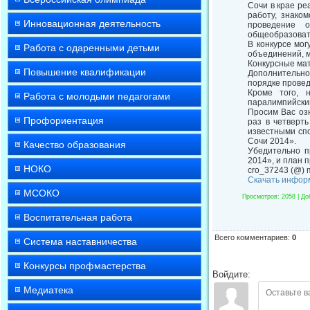
Сочи в крае ре
работу, знако
Инновационная деятельность
проведение о
общеобразоват
В конкурсе мог
Работа с одаренными детьми
объединений, 
Конкурсные мат
Повышение квалификации
Дополнительно
порядке провед
Кроме того, 
Работа с молодыми педагогами
паралимпийским 
Просим Вас озн
Профориентация
раз в четверть
известными спо
Сочи 2014».
Качество образования
Убедительно п
2014», и план 
НОКО
cro_37243 (@) m
Скачать инфор
МСОКО
Просмотров
: 2058 |
До
Воспитательная работа
Всего комментариев
:
0
Система наставничества
Конкурсы профмастерства
Войдите:
Медиатека