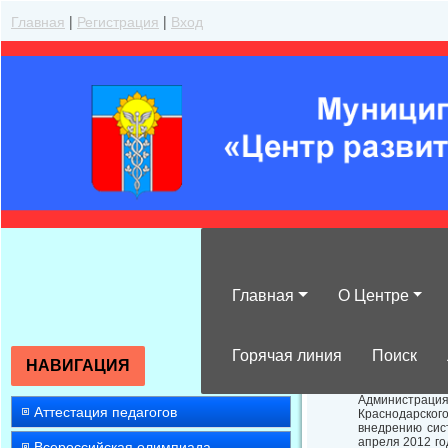
Главная
|
Регистрация
|
Вход
Главная
О Центре
О Всероссийск
Горячая линия
Поиск
НАВИГАЦИЯ
Администраци
Аттестация педагогов
Краснодарског
внедрению сис
апреля 2012 го
Всероссийская олимпиада