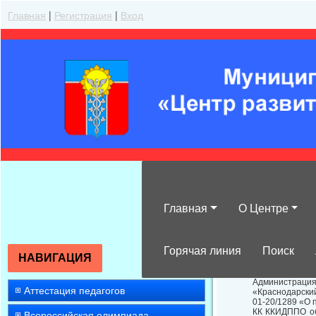
Главная
|
Регистрация
|
Вход
Главная
О Центре
О внебюджетн
Горячая линия
Поиск
НАВИГАЦИЯ
Администрация
Аттестация педагогов
«Краснодарский
01-20/1289 «О
КК ККИДППО об
Всероссийская олимпиада