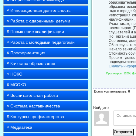
образователь
образовательны
Инновационная деятельность
года в городе 
Регистрация с
квалификации.
Работа с одаренными детьми
Участникам, п
экземплярах (
Повышение квалификации
слушателей и а
По организаци
Сергеевна, до
Работа с молодыми педагогами
Сбор слушателей
Начало занятий
Профориентация
Стоимость обуч
Просим довес
подведомствен
Качество образования
Скачать инфор
НОКО
Просмотров
: 1260 |
До
МСОКО
Всего комментариев
:
0
Воспитательная работа
Система наставничества
Войдите:
Конкурсы профмастерства
Медиатека
Отправить