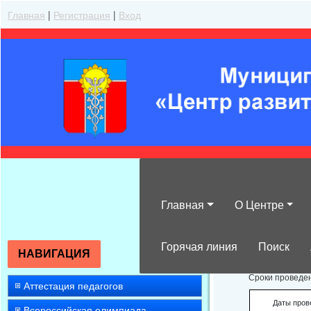
Главная
|
Регистрация
|
Вход
Главная
О Центре
О сроках прове
Горячая линия
Поиск
НАВИГАЦИЯ
Сроки проведен
Аттестация педагогов
Даты пров
Всероссийская олимпиада