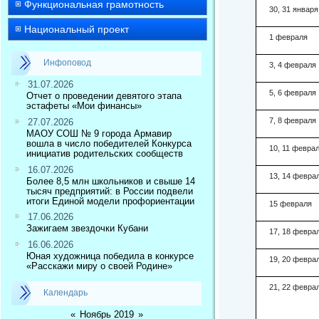
Функциональная грамотность
30, 31 января
Национальный проект
1 февраля
Инфоповод
3, 4 февраля
31.07.2026
5, 6 февраля
Отчет о проведении девятого этапа
эстафеты «Мои финансы»
7, 8 февраля
27.07.2026
МАОУ СОШ № 9 города Армавир
вошла в число победителей Конкурса
10, 11 февра
инициатив родительских сообществ
16.07.2026
13, 14 февра
Более 8,5 млн школьников и свыше 14
тысяч предприятий: в России подвели
итоги Единой модели профориентации
15 февраля
17.06.2026
Зажигаем звездочки Кубани
17, 18 февра
16.06.2026
Юная художница победила в конкурсе
19, 20 февра
«Расскажи миру о своей Родине»
21, 22 февра
Календарь
«
Ноябрь 2019
»