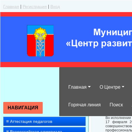
Главная
|
Регистрация
|
Вход
Главная
О Центре
О результатах
Горячая линия
Поиск
НАВИГАЦИЯ
Во исполнение 
Аттестация педагогов
17 февраля 2
совершенствов
профессиональ
Всероссийская олимпиада