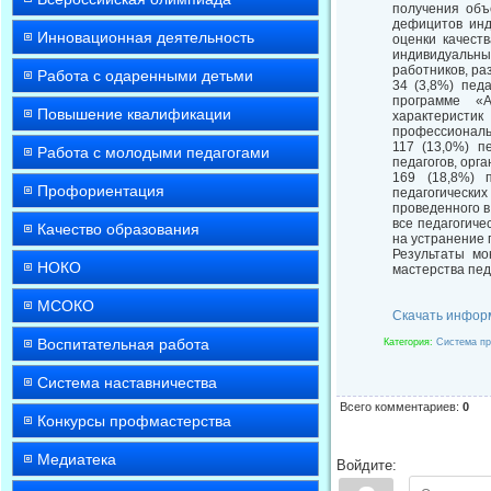
получения объ
дефицитов инд
Инновационная деятельность
оценки качест
индивидуальн
работников, ра
Работа с одаренными детьми
34 (3,8%) пед
программе «А
Повышение квалификации
характеристи
профессиональн
117 (13,0%) п
Работа с молодыми педагогами
педагогов, ор
169 (18,8%) 
Профориентация
педагогически
проведенного в
все педагогиче
Качество образования
на устранение
Результаты мо
НОКО
мастерства пед
МСОКО
Скачать инфор
Воспитательная работа
Категория
:
Система пр
Система наставничества
Всего комментариев
:
0
Конкурсы профмастерства
Медиатека
Войдите: