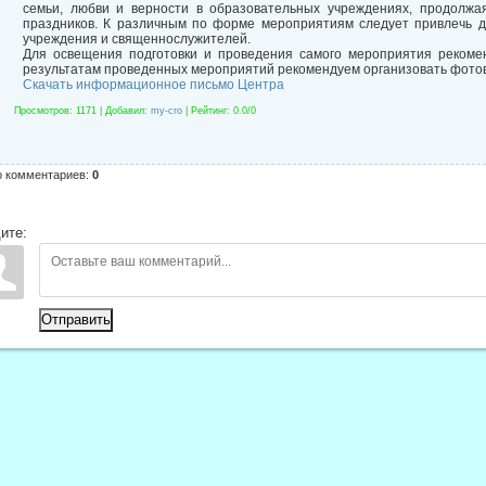
семьи, любви и верности в образовательных учреждениях, продолжа
праздников. К различным по форме мероприятиям следует привлечь д
учреждения и священнослужителей.
Для освещения подготовки и проведения самого мероприятия рекоме
результатам проведенных мероприятий рекомендуем организовать фотов
Скачать информационное письмо Центра
Просмотров
: 1171 |
Добавил
:
my-cro
|
Рейтинг
:
0.0
/
0
о комментариев
:
0
ите:
Отправить