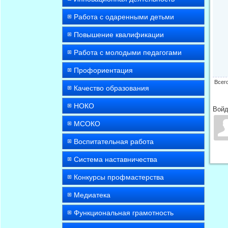
Работа с одаренными детьми
Повышение квалификации
Работа с молодыми педагогами
Профориентация
Всег
Качество образования
НОКО
Войд
МСОКО
Воспитательная работа
Система наставничества
Конкурсы профмастерства
Медиатека
Функциональная грамотность