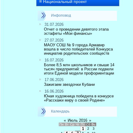
Национальный проект
Инфоповод
31.07.2026
Отчет о проведении девятого этапа
эстафеты «Мои финансы»
27.07.2026
МАОУ СОШ № 9 города Армавир
вошла в число победителей Конкурса
инициатив родительских сообществ
16.07.2026
Более 8,5 млн школьников и свыше 14
тысяч предприятий: в России подвели
итоги Единой модели профориентации
17.06.2026
Зажигаем звездочки Кубани
16.06.2026
Юная художница победила в конкурсе
«Расскажи миру о своей Родине»
Календарь
«
Июль 2016
»
Пн
Вт
Ср
Чт
Пт
Сб
Вс
1
2
3