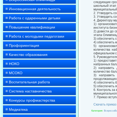
следующие сро
школьный этап 
Инновационная деятельность
муниципальный 
2. Утвердить с
3. Утвердить с
Работа с одаренными детьми
4. Директору м
1) организова
Повышение квалификации
института бизн
2) довести до 
этапа Олимпиад
Работа с молодыми педагогами
3) обеспечить
4) обеспечить 
Профориентация
5) организова
количества на
официальном са
Качество образования
5. Руководите
1) предоставит
НОКО
набранных балл
2) направить
количество бал
МСОКО
3) направить
продолжающих 
Воспитательная работа
4) обеспечить 
5) обеспечить 
6. Контроль за
Система наставничества
муниципального
7. Приказ вступ
Конкурсы профмастерства
Скачать приказ
Медиатека
Категория
:
Всероссийс