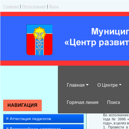
Главная
|
Регистрация
|
Вход
Главная
О Центре
О проведении 
Горячая линия
Поиск
НАВИГАЦИЯ
Во исполнение
Аттестация педагогов
года № 3996 «
году», в целях
1. Провести в
Всероссийская олимпиада