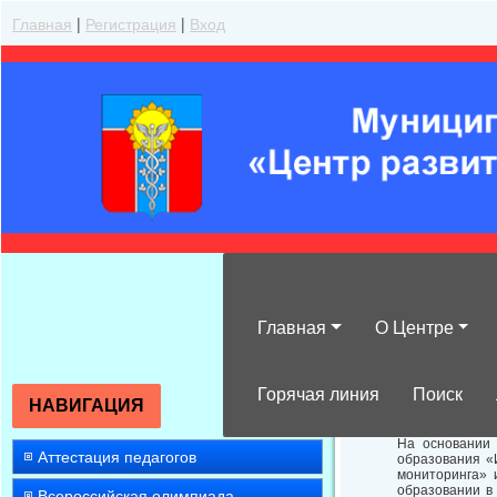
Главная
|
Регистрация
|
Вход
Главная
О Центре
О проведении 
Горячая линия
Поиск
НАВИГАЦИЯ
На основании 
Аттестация педагогов
образования «
мониторинга» 
образовании в
Всероссийская олимпиада