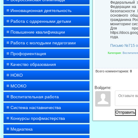
Федеральный з
Федерации на 
Инновационная деятельность
безопасности 
основного общ
гражданина Рос
Работа с одаренными детьми
мониторинг сис
Для пров
Повышение квалификации
https://docs.g
года.
Работа с молодыми педагогами
Письмо №715 от
Профориентация
Категория
:
Воспитател
Качество образования
Всего комментариев
:
0
НОКО
МСОКО
Войдите:
Воспитательная работа
Система наставничества
Отправить
Конкурсы профмастерства
Медиатека