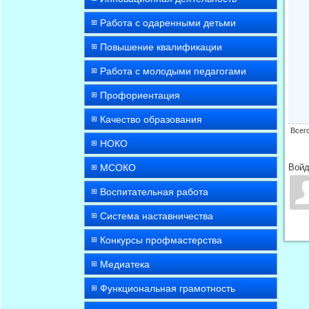
Работа с одаренными детьми
Повышение квалификации
Работа с молодыми педагогами
Профориентация
Качество образования
Всег
НОКО
МСОКО
Войд
Воспитательная работа
Система наставничества
Конкурсы профмастерства
Медиатека
Функциональная грамотность