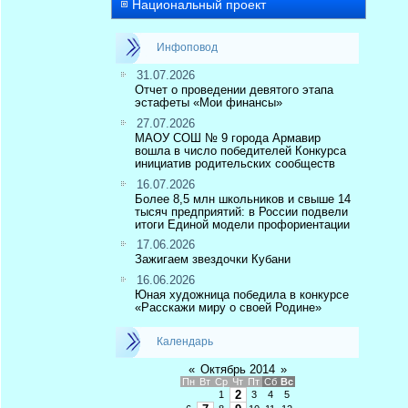
Национальный проект
Инфоповод
31.07.2026
Отчет о проведении девятого этапа
эстафеты «Мои финансы»
27.07.2026
МАОУ СОШ № 9 города Армавир
вошла в число победителей Конкурса
инициатив родительских сообществ
16.07.2026
Более 8,5 млн школьников и свыше 14
тысяч предприятий: в России подвели
итоги Единой модели профориентации
17.06.2026
Зажигаем звездочки Кубани
16.06.2026
Юная художница победила в конкурсе
«Расскажи миру о своей Родине»
Календарь
«
Октябрь 2014
»
Пн
Вт
Ср
Чт
Пт
Сб
Вс
2
1
3
4
5