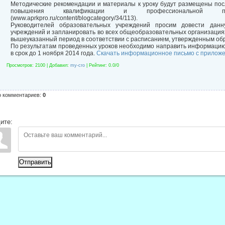
Методические рекомендации и материалы к уроку будут размещены пос
повышения квалификации и профессиональной пере
(www.aprkpro.ru/content/blogcategory/34/113).
Руководителей образовательных учреждений просим довести дан
учреждений и запланировать во всех общеобразовательных организациях
вышеуказанный период в соответствии с расписанием, утвержденным об
По результатам проведенных уроков необходимо направить информацию 
в срок до 1 ноября 2014 года.
Скачать информационное письмо с прилож
Просмотров
: 2100 |
Добавил
:
my-cro
|
Рейтинг
:
0.0
/
0
о комментариев
:
0
ите:
Отправить