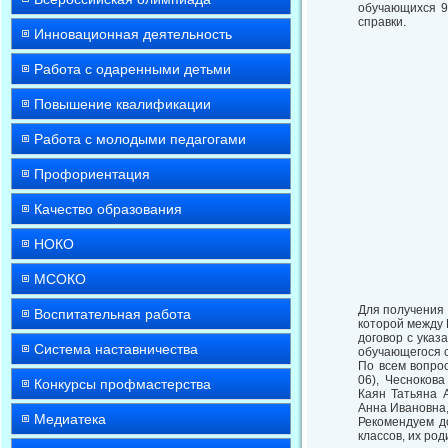
обучающихся 9-
справки.
Инновационная деятельность
Работа с одаренными детьми
Повышение квалификации
Работа с молодыми педагогами
Профориентация
Качество образования
НОКО
МСОКО
Для получения 
Воспитательная работа
которой между 
договор с указ
Система наставничества
обучающегося с
По всем вопро
06), Чесноков
Конкурсы профмастерства
Каян Татьяна 
Анна Ивановна,
Медиатека
Рекомендуем д
классов, их ро