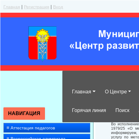
Главная
|
Регистрация
|
Вход
Главная
О Центре
О проведении д
Горячая линия
Поиск
НАВИГАЦИЯ
Во исполнение
Аттестация педагогов
1979/25 «О ме
информируем, 
услугу по мет
Всероссийская олимпиада