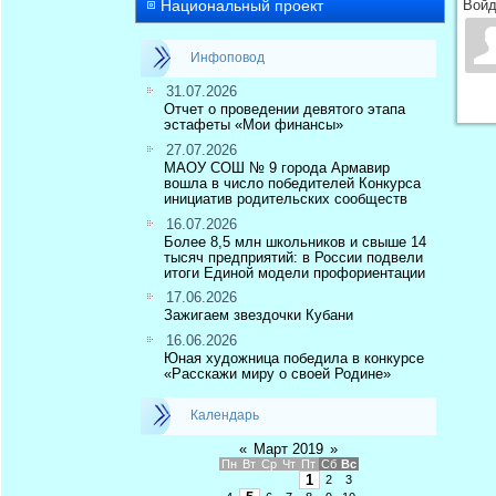
Национальный проект
Войд
Инфоповод
31.07.2026
Отчет о проведении девятого этапа
эстафеты «Мои финансы»
27.07.2026
МАОУ СОШ № 9 города Армавир
вошла в число победителей Конкурса
инициатив родительских сообществ
16.07.2026
Более 8,5 млн школьников и свыше 14
тысяч предприятий: в России подвели
итоги Единой модели профориентации
17.06.2026
Зажигаем звездочки Кубани
16.06.2026
Юная художница победила в конкурсе
«Расскажи миру о своей Родине»
Календарь
«
Март 2019
»
Пн
Вт
Ср
Чт
Пт
Сб
Вс
1
2
3