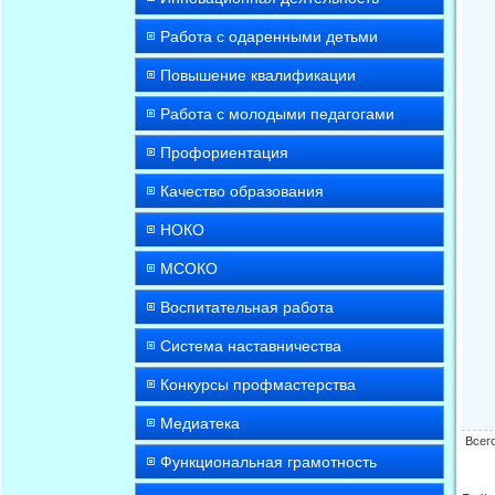
Работа с одаренными детьми
Повышение квалификации
Работа с молодыми педагогами
Профориентация
Качество образования
НОКО
МСОКО
Воспитательная работа
Система наставничества
Конкурсы профмастерства
Медиатека
Всег
Функциональная грамотность