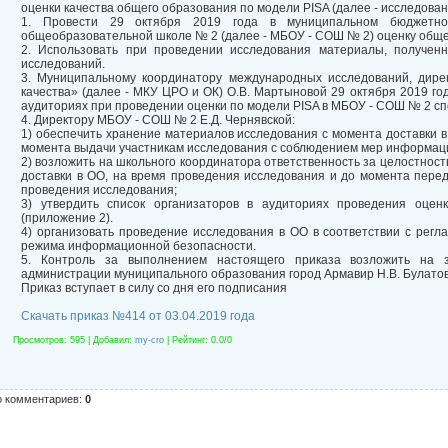
оценки качества общего образования по модели PISA (далее - исследова
1. Провести 29 октября 2019 года в муниципальном бюджетно
общеобразовательной школе № 2 (далее - МБОУ - СОШ № 2) оценку обще
2. Использовать при проведении исследования материалы, получен
исследований.
3. Муниципальному координатору международных исследований, дире
качества» (далее - МКУ ЦРО и ОК) О.В. Мартыновой 29 октября 2019 год
аудиториях при проведении оценки по модели PISA в МБОУ - СОШ № 2 с
4. Директору МБОУ - СОШ № 2 Е.Д. Чернявской:
1) обеспечить хранение материалов исследования с момента доставки 
момента выдачи участникам исследования с соблюдением мер информац
2) возложить на школьного координатора ответственность за целостнос
доставки в ОО, на время проведения исследования и до момента пере
проведения исследования;
3) утвердить список организаторов в аудиториях проведения оцен
(приложение 2).
4) организовать проведение исследования в ОО в соответствии с рег
режима информационной безопасности.
5. Контроль за выполнением настоящего приказа возложить на з
администрации муниципального образования город Армавир Н.В. Булатов
Приказ вступает в силу со дня его подписания
Скачать приказ №414 от 03.04.2019 года
Просмотров
: 595 |
Добавил
:
my-cro
|
Рейтинг
:
0.0
/
0
о комментариев
:
0