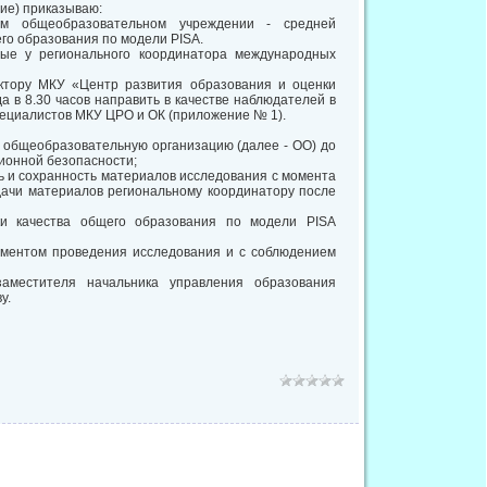
ние) приказываю:
м общеобразовательном учреждении - средней
го образования по модели PISA.
ные у регионального координатора международных
ктору МКУ «Центр развития образования и оценки
а в 8.30 часов направить в качестве наблюдателей в
пециалистов МКУ ЦРО и ОК (приложение № 1).
в общеобразовательную организацию (далее - ОО) до
ионной безопасности;
ть и сохранность материалов исследования с момента
дачи материалов региональному координатору после
ки качества общего образования по модели PISA
ламентом проведения исследования и с соблюдением
аместителя начальника управления образования
у.