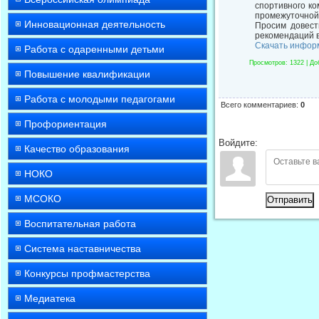
спортивного ко
промежуточной 
Инновационная деятельность
Просим довест
рекомендаций в
Скачать инфор
Работа с одаренными детьми
Просмотров
: 1322 |
До
Повышение квалификации
Работа с молодыми педагогами
Всего комментариев
:
0
Профориентация
Войдите:
Качество образования
НОКО
МСОКО
Отправить
Воспитательная работа
Система наставничества
Конкурсы профмастерства
Медиатека