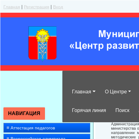
Главная
|
Регистрация
|
Вход
Главная
О Центре
О направлении
Горячая линия
Поиск
НАВИГАЦИЯ
Администраци
Аттестация педагогов
министерства о
направлении 
методические 
Всероссийская олимпиада