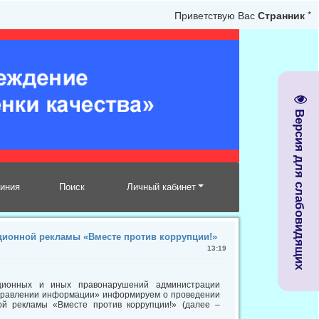
Приветствую Вас
Странник
*
Версия для слабовидящих
линия
Поиск
Личный кабинет
ионной рекламы «Вместе против коррупции!»
13:19
пционных и иных правонарушений администрации
направлении информации» информируем о проведении
ой рекламы «Вместе против коррупции!» (далее –