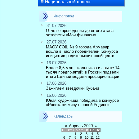
Национальный проект
Инфоповод
31.07.2026
Отчет о проведении девятого этапа
эстафеты «Мои финансы»
27.07.2026
МАОУ СОШ № 9 города Армавир
вошла в число победителей Конкурса
инициатив родительских сообществ
16.07.2026
Более 8,5 млн школьников и свыше 14
тысяч предприятий: в России подвели
итоги Единой модели профориентации
17.06.2026
Зажигаем звездочки Кубани
16.06.2026
Юная художница победила в конкурсе
«Расскажи миру о своей Родине»
Календарь
«
Апрель 2020
»
Пн
Вт
Ср
Чт
Пт
Сб
Вс
1
2
3
4
5
6
7
8
9
10
11
12