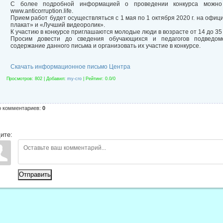
С более подробной информацией о проведении конкурса можно 
www.anticorruption.life.
Прием работ будет осуществляться с 1 мая по 1 октября 2020 г. на офиц
плакат» и «Лучший видеоролик».
К участию в конкурсе приглашаются молодые люди в возрасте от 14 до 35 
Просим довести до сведения обучающихся и педагогов подведом
содержание данного письма и организовать их участие в конкурсе.
Скачать информационное письмо Центра
Просмотров
: 802 |
Добавил
:
my-cro
|
Рейтинг
:
0.0
/
0
о комментариев
:
0
ите:
Отправить