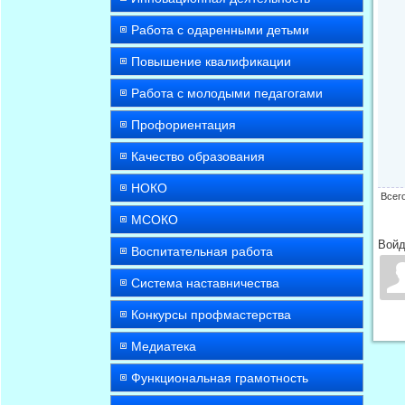
Работа с одаренными детьми
Повышение квалификации
Работа с молодыми педагогами
Профориентация
Качество образования
НОКО
Всег
МСОКО
Войд
Воспитательная работа
Система наставничества
Конкурсы профмастерства
Медиатека
Функциональная грамотность